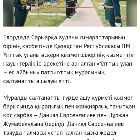
Елордада Сарыарқа ауданы ғимараттарының
бірінің қасбетінде Қазақстан Республикасы ІІМ
Ұлттық ұланы әскери қызметшілерінің қызметтік-
жауынгерлік іс-әрекетіне арналған «Ұлттық ұлан
— ел айбыны» патриоттық муралының
салтанатты ашылуы өтті.
Муралды салтанатты түрде ашу құрметі қызмет
барысында қырағылық пен жанқиярлық танытқан
қос сарбаз — Даниял Сәрсенғалиев пен Нұржан
Жұмабекұлына берілді. Даниял Сәрсенғалиев
таяуда талмасы ұстап қалған қызға жедел