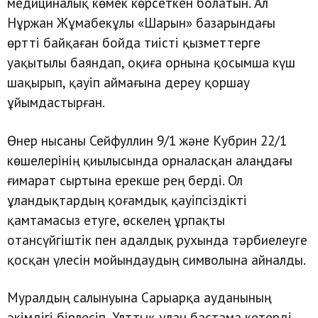
медициналық көмек көрсеткен болатын. Ал
Нұржан Жұмабекұлы «Шарын» базарындағы
өртті байқаған бойда тиісті қызметтерге
уақытылы баяндап, оқиға орнына қосымша күш
шақырып, қауіп аймағына дереу қоршау
ұйымдастырған.
Өнер нысаны Сейфуллин 9/1 және Кубрин 22/1
көшелерінің қиылысында орналасқан алаңдағы
ғимарат сыртына ерекше рең берді. Ол
ұландықтардың қоғамдық қауіпсіздікті
қамтамасыз етуге, өскелең ұрпақты
отансүйгіштік пен адалдық рухында тәрбиелеуге
қосқан үлесін мойындаудың символына айналды.
Муралдың салынуына Сарыарқа ауданының
әкімдігі бірлесіп, Ұлттық ұлан бастама көтерді.