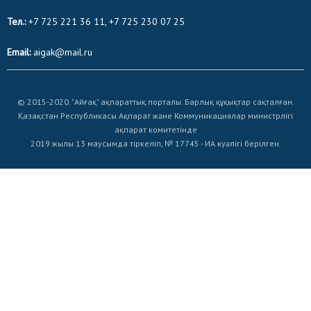
Тел.:
+7 725 221 36 11, +7 725 230 07 25
Email:
aigak@mail.ru
© 2015-2020. "Айғақ" ақпараттық порталы. Барлық құқықтар сақталған.
Қазақстан Республикасы Ақпарат және Коммуникациялар министрлігі
ақпарат комитетінде
2019 жылы 13 маусымда тіркеліп, № 17745 - ИА куәлігі берілген.