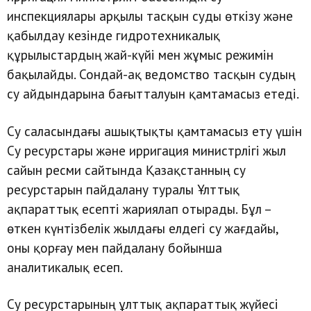
инспекциялары арқылы тасқын суды өткізу және
қабылдау кезінде гидротехникалық
құрылыстардың жай-күйі мен жұмыс режимін
бақылайды. Сондай-ақ ведомство тасқын судың
су айдындарына бағытталуын қамтамасыз етеді.
Су саласындағы ашықтықты қамтамасыз ету үшін
Су ресурстары және ирригация министрлігі жыл
сайын ресми сайтында Қазақстанның су
ресурстарын пайдалану туралы Ұлттық
ақпараттық есепті жариялап отырады. Бұл –
өткен күнтізбелік жылдағы елдегі су жағдайы,
оны қорғау мен пайдалану бойынша
аналитикалық есеп.
Су ресурстарының ұлттық ақпараттық жүйесі