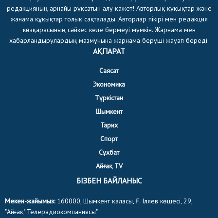
редакцияның арнайы рұқсатын алу қажет! Авторлық құқықтар және
жанама құқықтар толық сақталады. Авторлар пікірі мен редакция
көзқарасының сәйкес келе бермеуі мүмкін. Жарнама мен
хабарландырулардың мазмұнына жарнама беруші жауап береді.
АҚПАРАТ
Саясат
Экономика
Түркістан
Шымкент
Тарих
Спорт
Сұхбат
Айғақ TV
БІЗБЕН БАЙЛАНЫС
Мекен-жайымыз:
160000, Шымкент қаласы, Ғ. Іляев көшесі, 29,
"Айғақ" Телерадиокомпаниясы"