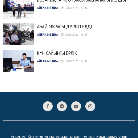
АЙҒАҚ МЕДИА
06.08.2026
0
АБАЙ МҰРАСЫ ДӘРІПТЕЛДІ
АЙҒАҚ МЕДИА
06.08.2026
0
КҮН САЙЫНҒЫ ЕРЛІК
АЙҒАҚ МЕДИА
05.08.2026
0
Ескерту! Кез келген материалды көшіру және жариялау үшін