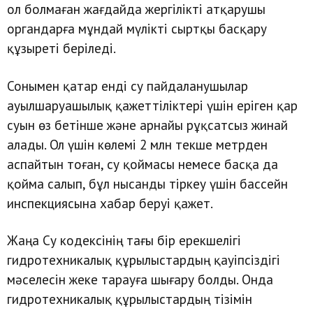
ол болмаған жағдайда жергілікті атқарушы
органдарға мұндай мүлікті сыртқы басқару
құзыреті беріледі.
Сонымен қатар енді су пайдаланушылар
ауылшаруашылық қажеттіліктері үшін еріген қар
суын өз бетінше және арнайы рұқсатсыз жинай
алады. Ол үшін көлемі 2 млн текше метрден
аспайтын тоған, су қоймасы немесе басқа да
қойма салып, бұл нысанды тіркеу үшін бассейн
инспекциясына хабар беруі қажет.
Жаңа Су кодексінің тағы бір ерекшелігі
гидротехникалық құрылыстардың қауіпсіздігі
мәселесін жеке тарауға шығару болды. Онда
гидротехникалық құрылыстардың тізімін