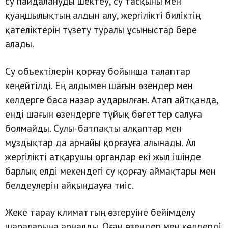
су пайдалануды шектеу, су тасқыны мен
қуаңшылықтың алдын алу, жергілікті биліктің
қателіктерін түзету туралы ұсыныстар бере
алады.
Су объектілерін қорғау бойынша талаптар
кеңейтілді. Ең алдымен шағын өзендер мен
көлдерге баса назар аударылған. Атап айтқанда,
енді шағын өзендерге тұйық бөгеттер салуға
болмайды. Сулы-батпақты алқаптар мен
мұздықтар да арнайы қорғауға алынады. Ал
жергілікті атқарушы органдар екі жыл ішінде
барлық елді мекендегі су қорғау аймақтары мен
белдеулерін айқындауға тиіс.
Жеке тарау климаттың өзгеруіне бейімделу
шараларына арналды. Оған өзендер мен көлдерді