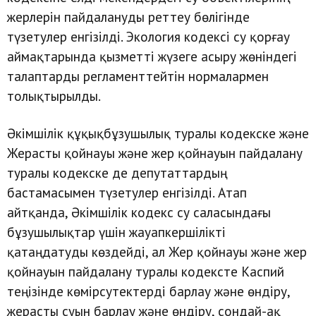
жерлерін пайдалануды реттеу бөлігінде
түзетулер енгізілді. Экология кодексі су қорғау
аймақтарында қызметті жүзеге асыру жөніндегі
талаптарды регламенттейтін нормалармен
толықтырылды.
Әкімшілік құқықбұзушылық туралы кодекске және
Жерасты қойнауы және жер қойнауын пайдалану
туралы кодекске де депутаттардың
бастамасымен түзетулер енгізілді. Атап
айтқанда, Әкімшілік кодекс су саласындағы
бұзушылықтар үшін жауапкершілікті
қатаңдатуды көздейді, ал Жер қойнауы және жер
қойнауын пайдалану туралы кодексте Каспий
теңізінде көмірсутектерді барлау және өндіру,
жерасты суын барлау және өндіру, сондай-ақ