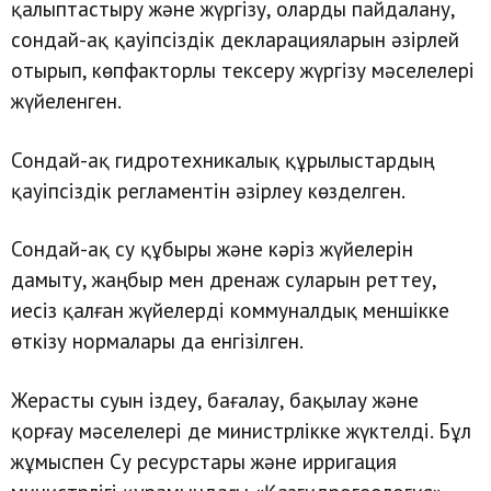
қалыптастыру және жүргізу, оларды пайдалану,
сондай-ақ қауіпсіздік декларацияларын әзірлей
отырып, көпфакторлы тексеру жүргізу мәселелері
жүйеленген.
Сондай-ақ гидротехникалық құрылыстардың
қауіпсіздік регламентін әзірлеу көзделген.
Сондай-ақ су құбыры және кәріз жүйелерін
дамыту, жаңбыр мен дренаж суларын реттеу,
иесіз қалған жүйелерді коммуналдық меншікке
өткізу нормалары да енгізілген.
Жерасты суын іздеу, бағалау, бақылау және
қорғау мәселелері де министрлікке жүктелді. Бұл
жұмыспен Су ресурстары және ирригация