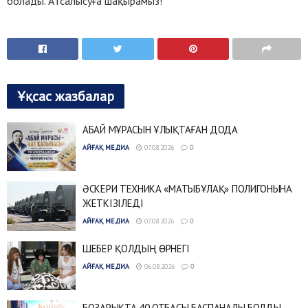
болады. Атсалысуға шақырамыз!
Ұқсас жазбалар
АБАЙ МҰРАСЫН ҰЛЫҚТАҒАН ДОДА
АЙҒАҚ МЕДИА
07.08.2026
0
ӘСКЕРИ ТЕХНИКА «МАТЫБҰЛАҚ» ПОЛИГОНЫНА
ЖЕТКІЗІЛЕДІ
АЙҒАҚ МЕДИА
07.08.2026
0
ШЕБЕР ҚОЛДЫҢ ӨРНЕГІ
АЙҒАҚ МЕДИА
06.08.2026
0
БОЗАРЫҚТА 40 ОТБАСЫ БАСПАНАЛЫ БОЛДЫ