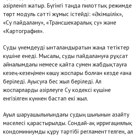
әзірленіп жатыр. Бүгінгі таңда пилоттық режимде
төрт модуль сәтті жұмыс істейді: «Әкімшілік»,
«Су пайдалану», «Трансшекаралық су» және
«Картография».
Суды үнемдеуді ынталандыратын жаңа тетіктер
күшіне енеді. Мысалы, суды пайдалануға рұқсат
айналымдағы немесе қайта сумен жабдықтауға
кезең-кезеңімен көшу жоспары болған кезде ғана
беріледі. Ауысуға бес жыл беріледі. Ал
жоспарларды әзірлеуге Су кодексі күшіне
енгізілген күннен бастап екі жыл.
Ауыл шаруашылығындағы судың шығынын азайту
мәселесі қарастырылды. Сондай-ақ ирригациялық
кондоминиумды құру тәртібі регламенттелген, ал