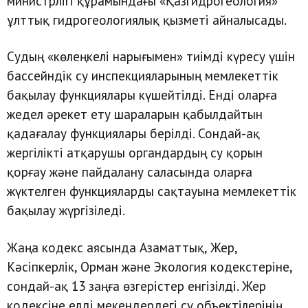
министрлігі құрамындағы «Қазгидрогеология»
ұлттық гидрогеологиялық қызметі айналысады.
Судың «көлеңкелі нарығымен» тиімді күресу үшін
бассейндік су инспекцияларының мемлекеттік
бақылау функциялары күшейтілді. Енді оларға
жедел әрекет ету шараларын қабылдайтын
қадағалау функциялары берілді. Сондай-ақ
жергілікті атқарушы органдардың су қорын
қорғау және пайдалану саласында оларға
жүктелген функцияларды сақтауына мемлекеттік
бақылау жүргізіледі.
Жаңа кодекс аясында Азаматтық, Жер,
Кәсіпкерлік, Орман және Экология кодекстеріне,
сондай-ақ 13 заңға өзгерістер енгізілді. Жер
кодексіне елді мекендердегі су объектілерінің