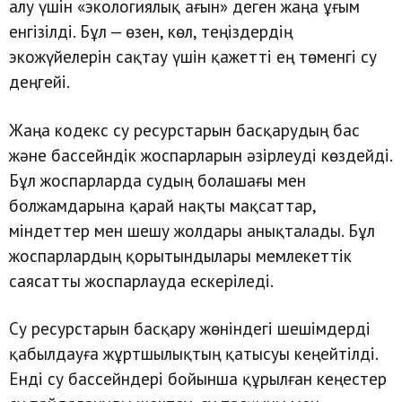
алу үшін «экологиялық ағын» деген жаңа ұғым
енгізілді. Бұл — өзен, көл, теңіздердің
экожүйелерін сақтау үшін қажетті ең төменгі су
деңгейі.
Жаңа кодекс су ресурстарын басқарудың бас
және бассейндік жоспарларын әзірлеуді көздейді.
Бұл жоспарларда судың болашағы мен
болжамдарына қарай нақты мақсаттар,
міндеттер мен шешу жолдары анықталады. Бұл
жоспарлардың қорытындылары мемлекеттік
саясатты жоспарлауда ескеріледі.
Су ресурстарын басқару жөніндегі шешімдерді
қабылдауға жұртшылықтың қатысуы кеңейтілді.
Енді су бассейндері бойынша құрылған кеңестер