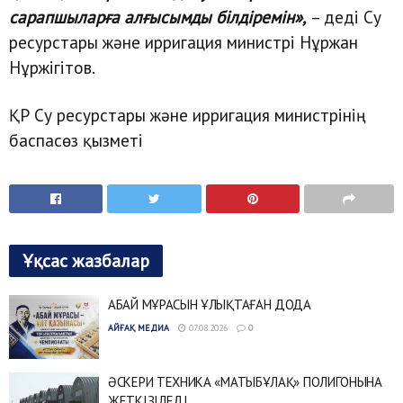
сарапшыларға алғысымды білдіремін»,
– деді Су
ресурстары және ирригация министрі Нұржан
Нұржігітов.
ҚР Су ресурстары және ирригация министрінің
баспасөз қызметі
Ұқсас жазбалар
АБАЙ МҰРАСЫН ҰЛЫҚТАҒАН ДОДА
АЙҒАҚ МЕДИА
07.08.2026
0
ӘСКЕРИ ТЕХНИКА «МАТЫБҰЛАҚ» ПОЛИГОНЫНА
ЖЕТКІЗІЛЕДІ