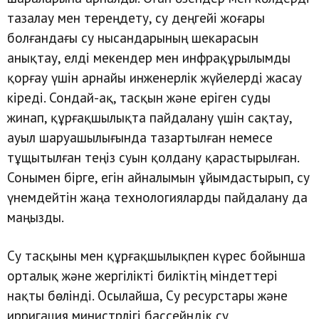
тазалау мен тереңдету, су деңгейі жоғары
болғандағы су нысандарының шекарасын
анықтау, елді мекендер мен инфрақұрылымды
қорғау үшін арнайы инженерлік жүйелерді жасау
кіреді. Сондай-ақ, тасқын және еріген суды
жинап, құрғақшылықта пайдалану үшін сақтау,
ауыл шаруашылығында тазартылған немесе
тұщытылған теңіз суын қолдану қарастырылған.
Сонымен бірге, егін айналымын ұйымдастырып, су
үнемдейтін жаңа технологияларды пайдалану да
маңызды.
Су тасқыны мен құрғақшылықпен күрес бойынша
орталық және жергілікті биліктің міндеттері
нақты бөлінді. Осылайша, Су ресурстары және
ирригация министрлігі бассейндік су