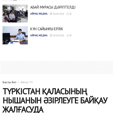
АБАЙ МҰРАСЫ ДӘРІПТЕЛДІ
АЙҒАҚ МЕДИА
06.08.2026
0
КҮН САЙЫНҒЫ ЕРЛІК
АЙҒАҚ МЕДИА
05.08.2026
0
Басты бет
Айғақ TV
ТҮРКІСТАН ҚАЛАСЫНЫҢ
НЫШАНЫН ӘЗІРЛЕУГЕ БАЙҚАУ
ЖАЛҒАСУДА