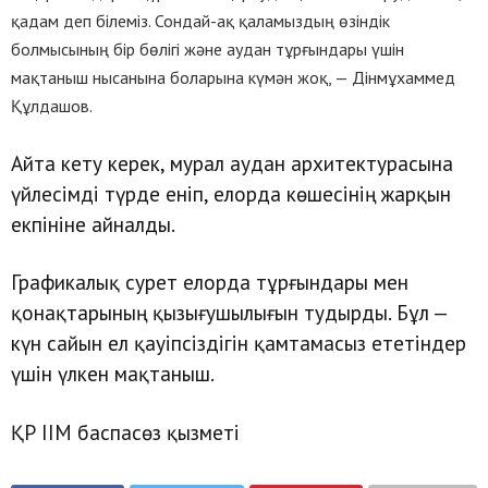
қадам деп білеміз. Сондай-ақ қаламыздың өзіндік
болмысының бір бөлігі және аудан тұрғындары үшін
мақтаныш нысанына боларына күмән жоқ, — Дінмұхаммед
Құлдашов.
Айта кету керек, мурал аудан архитектурасына
үйлесімді түрде еніп, елорда көшесінің жарқын
екпініне айналды.
Графикалық сурет елорда тұрғындары мен
қонақтарының қызығушылығын тудырды. Бұл —
күн сайын ел қауіпсіздігін қамтамасыз ететіндер
үшін үлкен мақтаныш.
ҚР ІІМ баспасөз қызметі