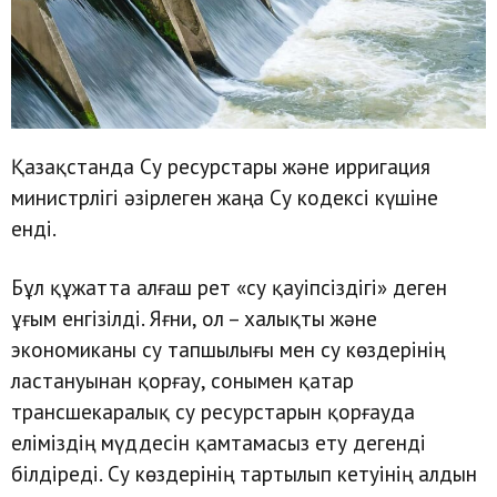
Қазақстанда Су ресурстары және ирригация
министрлігі әзірлеген жаңа Су кодексі күшіне
енді.
Бұл құжатта алғаш рет «су қауіпсіздігі» деген
ұғым енгізілді. Яғни, ол – халықты және
экономиканы су тапшылығы мен су көздерінің
ластануынан қорғау, сонымен қатар
трансшекаралық су ресурстарын қорғауда
еліміздің мүддесін қамтамасыз ету дегенді
білдіреді. Су көздерінің тартылып кетуінің алдын