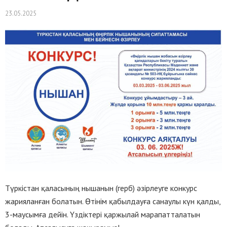
23.05.2025
Түркістан қаласының нышанын (герб) әзірлеуге конкурс
жарияланған болатын. Өтінім қабылдауға санаулы күн қалды,
3-маусымға дейін. Үздіктері қаржылай марапатталатын