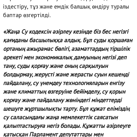
іздестіру, тұз және емдік балшық өндіру туралы
баптар өзгертілді.
«Жаңа Су кодексін әзірлеу кезінде біз бес негізгі
қағиданы басшылыққа алдық. Бұл суды қоршаған
ортаның ажырамас бөлігі, азаматтардың тіршілік
әрекеті мен экономикалық дамуының негізі деп
тану, суды қорғау және оның сарқылуын
болдырмау, жерүсті және жерасты суын кешенді
пайдалану, су үнемдеу технологияларын енгізу
және климаттың өзгеруіне бейімделу, су қорын
қорғау және пайдалану жөніндегі міндеттерді
шешуге жұртшылықты тарту. Бұл құжат еліміздің
су саласындағы жаңа мемлекеттік саясатын
қалыптастыруға негіз болады. Құжатты әзірлеуге
қатысқан Парламент депутаттары мен