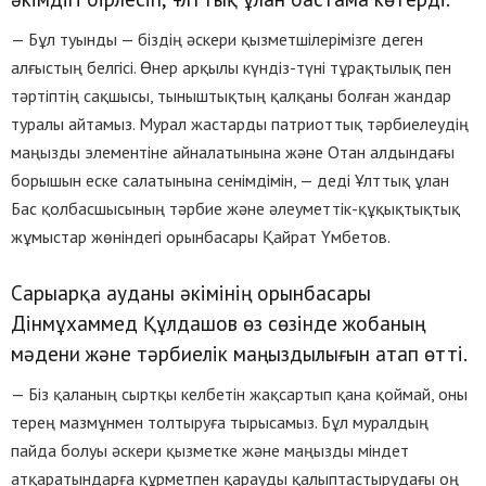
— Бұл туынды — біздің әскери қызметшілерімізге деген
алғыстың белгісі. Өнер арқылы күндіз-түні тұрақтылық пен
тәртіптің сақшысы, тыныштықтың қалқаны болған жандар
туралы айтамыз. Мурал жастарды патриоттық тәрбиелеудің
маңызды элементіне айналатынына және Отан алдындағы
борышын еске салатынына сенімдімін, — деді Ұлттық ұлан
Бас қолбасшысының тәрбие және әлеуметтік-құқықтықтық
жұмыстар жөніндегі орынбасары Қайрат Үмбетов.
Сарыарқа ауданы әкімінің орынбасары
Дінмұхаммед Құлдашов өз сөзінде жобаның
мәдени және тәрбиелік маңыздылығын атап өтті.
— Біз қаланың сыртқы келбетін жақсартып қана қоймай, оны
терең мазмұнмен толтыруға тырысамыз. Бұл муралдың
пайда болуы әскери қызметке және маңызды міндет
атқаратындарға құрметпен қарауды қалыптастырудағы оң