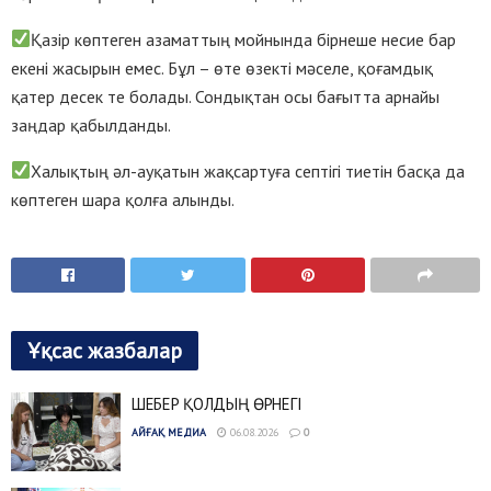
Қазір көптеген азаматтың мойнында бірнеше несие бар
екені жасырын емес. Бұл – өте өзекті мәселе, қоғамдық
қатер десек те болады. Сондықтан осы бағытта арнайы
заңдар қабылданды.
Халықтың әл-ауқатын жақсартуға септігі тиетін басқа да
көптеген шара қолға алынды.
Ұқсас жазбалар
ШЕБЕР ҚОЛДЫҢ ӨРНЕГІ
АЙҒАҚ МЕДИА
06.08.2026
0