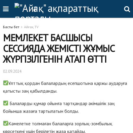
Басты бет
Айғақ TV
МЕМЛЕКЕТ БАСШЫСЫ
СЕССИЯДА ЖЕМІСТІ ЖҰМЫС
ЖҮРГІЗІЛГЕНІН АТАП ӨТТІ
02.09.2024
Ұлттық қордан балалардың есепшотына қаржы аударуға
қатысты заң қабылданды.
Балаларды құмар ойынға тартқандар әкімшілік заң
бойынша жазаға тартылатын болды.
Кәмелетке толмаған балаларға зорлық-зомбылық
көрсеткені үшін берілетін жаза қатайды.