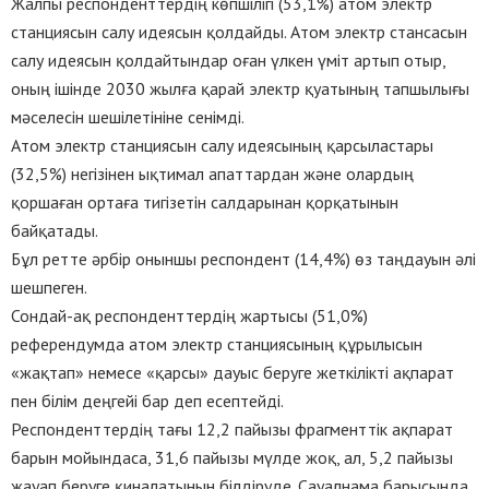
Жалпы респонденттердің көпшілігі (53,1%) атом электр
станциясын салу идеясын қолдайды. Атом электр стансасын
салу идеясын қолдайтындар оған үлкен үміт артып отыр,
оның ішінде 2030 жылға қарай электр қуатының тапшылығы
мәселесін шешілетініне сенімді.
Атом электр станциясын салу идеясының қарсыластары
(32,5%) негізінен ықтимал апаттардан және олардың
қоршаған ортаға тигізетін салдарынан қорқатынын
байқатады.
Бұл ретте әрбір оныншы респондент (14,4%) өз таңдауын әлі
шешпеген.
Сондай-ақ респонденттердің жартысы (51,0%)
референдумда атом электр станциясының құрылысын
«жақтап» немесе «қарсы» дауыс беруге жеткілікті ақпарат
пен білім деңгейі бар деп есептейді.
Респонденттердің тағы 12,2 пайызы фрагменттік ақпарат
барын мойындаса, 31,6 пайызы мүлде жоқ, ал, 5,2 пайызы
жауап беруге қиналатынын білдіруде. Сауалнама барысында