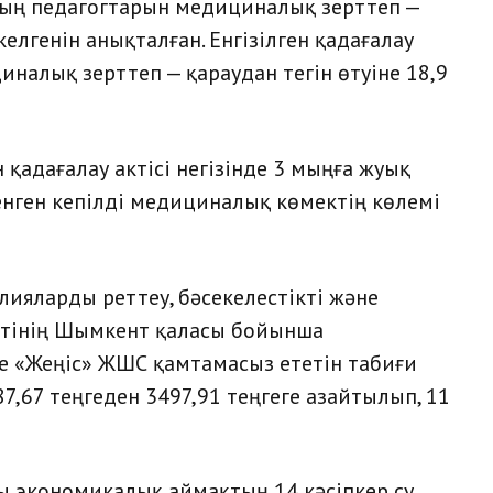
ның педагогтарын медициналық зерттеп —
елгенін анықталған. Енгізілген қадағалау
циналық зерттеп — қараудан тегін өтуіне 18,9
қадағалау актісі негізінде 3 мыңға жуық
енген кепілді медициналық көмектің көлемі
ияларды реттеу, бәсекелестікті және
етінің Шымкент қаласы бойынша
де «Жеңіс» ЖШС қамтамасыз ететін табиғи
7,67 теңгеден 3497,91 теңгеге азайтылып, 11
ы экономикалық аймақтың 14 кәсіпкер су