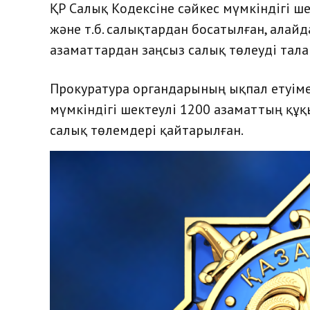
ҚР Салық Кодексіне сәйкес мүмкіндігі шек
және т.б. салықтардан босатылған, алай
азаматтардан заңсыз салық төлеуді талап
Прокуратура органдарының ықпал етуіме
мүмкіндігі шектеулі 1200 азаматтың құқ
салық төлемдері қайтарылған.