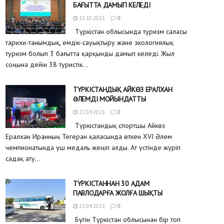
БАҒЫТТА ДАМЫП КЕЛЕДІ
13.10.2021
0
Түркістан облысында туризм саласы
тарихи-танымдық, емдік-сауықтыру және экологиялық
туризм болып 3 бағытта қарқынды дамып келеді. Жыл
соңына дейін 38 туристік...
ТҮРКІСТАНДЫҚ АЙКӨЗ ЕРАЛХАН
ƏЛЕМДІ МОЙЫНДАТТЫ
22.09.2021
0
Түркістандық спортшы Айкөз
Ералхан Иранның Тегеран қаласында өткен XVI Әлем
чемпионатында үш медаль жеңіп алды. Ат үстінде жүріп
садақ ату...
ТҮРКІСТАННАН 30 АДАМ
ПАВЛОДАРҒА ЖОЛҒА ШЫҚТЫ
22.09.2021
0
Бүгін Түркістан облысынан бір топ