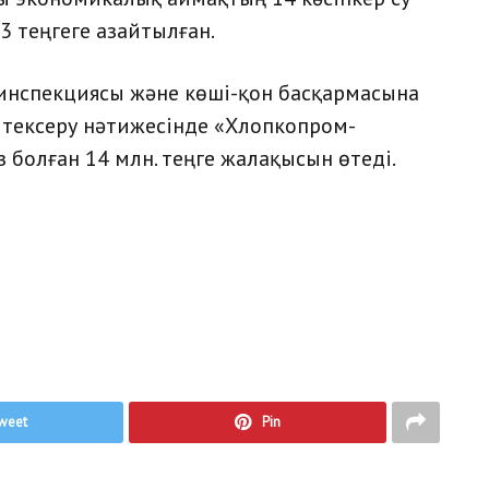
 теңгеге азайтылған.
инспекциясы және көші-қон басқармасына
 тексеру нәтижесінде «Хлопкопром-
болған 14 млн. теңге жалақысын өтеді.
weet
Pin