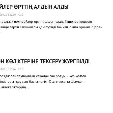
ЙЛЕР ӨРТТІҢ АЛДЫН АЛДЫ
01.08.2026
0
трульдік полицейлер өрттің алдын алдв. Ташенов көшесін
зінде тәртіп сақшылары қою түтінді байқап, оқиға орнына бірден
.
Н КӨЛІКТЕРІНЕ ТЕКСЕРУ ЖҮРГІЗІЛДІ
01.08.2026
0
сіздік пен техниканың сақадай сай болуы – кез келген
інсіз орындаудың басты кепілі. Осы мақсатта Шымкент
автокөліктердің...