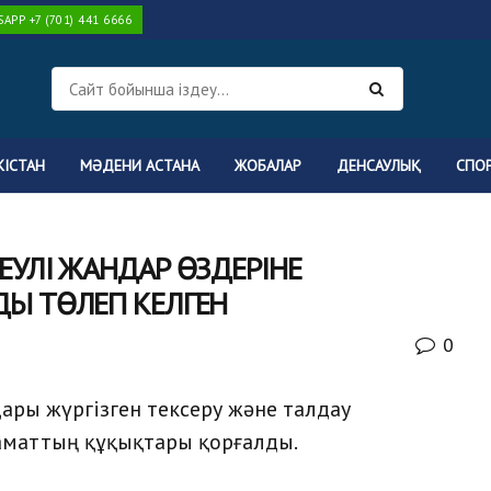
PP +7 (701) 441 6666
КІСТАН
МӘДЕНИ АСТАНА
ЖОБАЛАР
ДЕНСАУЛЫҚ
СПО
УЛІ ЖАНДАР ӨЗДЕРІНЕ
Ы ТӨЛЕП КЕЛГЕН
0
ры жүргізген тексеру және талдау
аматтың құқықтары қорғалды.