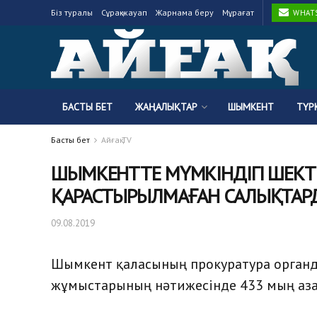
Біз туралы
Сұрақ-жауап
Жарнама беру
Мұрағат
WHATSA
БАСТЫ БЕТ
ЖАҢАЛЫҚТАР
ШЫМКЕНТ
ТҮР
Басты бет
Айғақ TV
ШЫМКЕНТТЕ МҮМКІНДІГІ ШЕКТЕ
ҚАРАСТЫРЫЛМАҒАН САЛЫҚТАРД
09.08.2019
Шымкент қаласының прокуратура органда
жұмыстарының нәтижесінде 433 мың аз