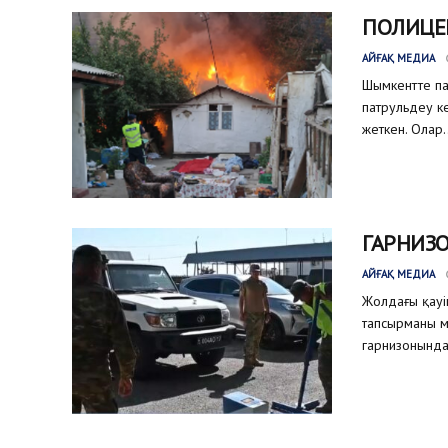
ПОЛИЦЕ
АЙҒАҚ МЕДИА
Шымкентте па
патрульдеу ке
жеткен. Олар..
ГАРНИЗО
АЙҒАҚ МЕДИА
Жолдағы қауіп
тапсырманы м
гарнизонында 