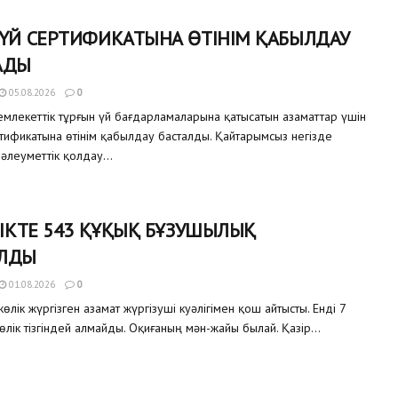
 ҮЙ СЕРТИФИКАТЫНА ӨТІНІМ ҚАБЫЛДАУ
АДЫ
05.08.2026
0
млекеттік тұрғын үй бағдарламаларына қатысатын азаматтар үшін
ртификатына өтінім қабылдау басталды. Қайтарымсыз негізде
 әлеуметтік қолдау...
ЛІКТЕ 543 ҚҰҚЫҚ БҰЗУШЫЛЫҚ
ЛДЫ
01.08.2026
0
өлік жүргізген азамат жүргізуші куәлігімен қош айтысты. Енді 7
өлік тізгіндей алмайды. Оқиғаның мән-жайы былай. Қазір...