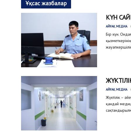
Ұқсас жазбалар
КҮН САЙ
АЙҒАҚ МЕДИА
Бір күн. Онда
қызметкеріні
жауапкершілік
ЖҮКТІЛІ
АЙҒАҚ МЕДИА
Жүктілік – әй
қандай медиц
сақтандырылм