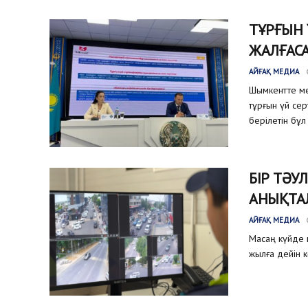
ТҰРҒЫН
ЖАЛҒАС
АЙҒАҚ МЕДИА
Шымкентте ме
тұрғын үй се
берілетін бұл
БІР ТӘУ
АНЫҚТА
АЙҒАҚ МЕДИА
Масаң күйде к
жылға дейін к