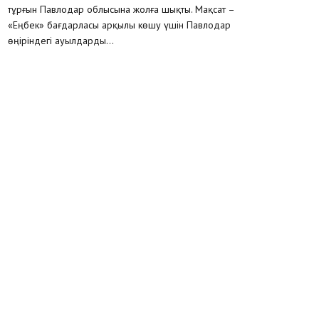
тұрғын Павлодар облысына жолға шықты. Мақсат –
«Еңбек» бағдарласы арқылы көшу үшін Павлодар
өңіріндегі ауылдарды...