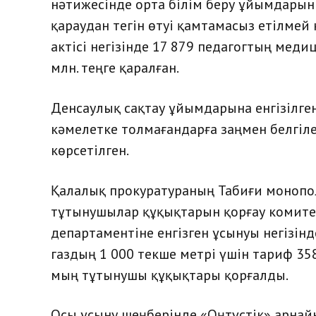
нәтижесінде орта білім беру ұйымдары
қараудан тегін өтуі қамтамасыз етілмей к
актісі негізінде 17 879 педагогтың меди
млн. теңге қаралған.
Денсаулық сақтау ұйымдарына енгізілген 
кәмелетке толмағандарға заңмен белгіл
көрсетілген.
Қалалық прокуратураның Табиғи монопол
тұтынушылар құқықтарын қорғау комит
департаментіне енгізген ұсынуы негізін
газдың 1 000 текше метрі үшін тариф 358
мың тұтынушы құқықтары қорғалды.
Осы ұсыну шеңберінде «Оңтүстік» арнай