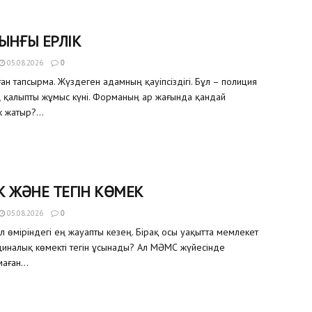
ЫНҒЫ ЕРЛІК
05.08.2026
0
ған тапсырма. Жүздеген адамның қауіпсіздігі. Бұл – полиция
ң қалыпты жұмыс күні. Форманың ар жағында қандай
 жатыр?...
К ЖӘНЕ ТЕГІН КӨМЕК
05.08.2026
0
ел өміріндегі ең жауапты кезең. Бірақ осы уақытта мемлекет
иналық көмекті тегін ұсынады? Ал МӘМС жүйесінде
аған...