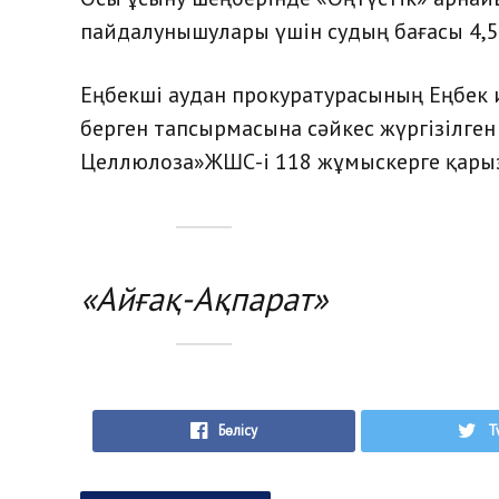
пайдалунышулары үшін судың бағасы 4,53
Еңбекші аудан прокуратурасының Еңбек 
берген тапсырмасына сәйкес жүргізілген
Целлюлоза»ЖШС-і 118 жұмыскерге қарыз 
«Айғақ-Ақпарат»
Бөлісу
T