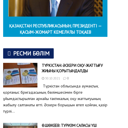
ҚАЗАҚСТАН РЕСПУБЛИКАСЫНЫҢ ПРЕЗИДЕНТІ —
ҚАСЫМ-ЖОМАРТ КЕМЕЛҰЛЫ ТОҚАЕВ
РЕСМИ БӨЛІМ
ТҮРКІСТАН: ӘСКЕРИ ОҚУ-ЖАТТЫҒУ
ЖИЫНЫ ҚОРЫТЫНДАЛДЫ
30.10.2021
0
Түркістан облысында аумақтық
қорғаныс бригадасының бөлімшесімен бірге
ұйымдастырылған арнайы тактикалық оқу-жаттығуының
жабылу салтанаты өтті. Әскери борышын өтеп қойған, қазір
түрлі...
Ө.ШӨКЕЕВ: ТУРИЗМ САЛАСЫ ҮШ