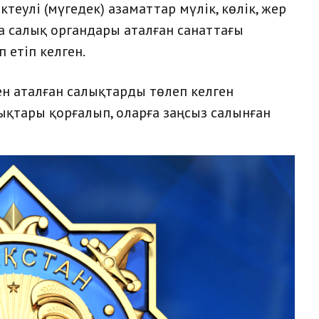
теулі (мүгедек) азаматтар мүлік, көлік, жер
да салық органдары аталған санаттағы
 етіп келген.
н аталған салықтарды төлеп келген
ықтары қорғалып, оларға заңсыз салынған