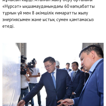
«Нұрсәт» ықшамауданындағы 60 көпқабатты
тұрғын үй мен 8 әкімшілік ғимаратты жылу
энергиясымен және ыстық сумен қамтамасыз
етеді.