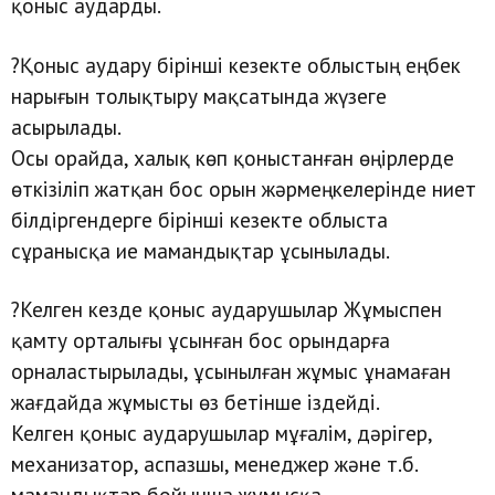
қоныс аударды.
?Қоныс аудару бірінші кезекте облыстың еңбек
нарығын толықтыру мақсатында жүзеге
асырылады.
Осы орайда, халық көп қоныстанған өңірлерде
өткізіліп жатқан бос орын жәрмеңкелерінде ниет
білдіргендерге бірінші кезекте облыста
сұранысқа ие мамандықтар ұсынылады.
?Келген кезде қоныс аударушылар Жұмыспен
қамту орталығы ұсынған бос орындарға
орналастырылады, ұсынылған жұмыс ұнамаған
жағдайда жұмысты өз бетінше іздейді.
Келген қоныс аударушылар мұғалім, дәрігер,
механизатор, аспазшы, менеджер және т.б.
мамандықтар бойынша жұмысқа