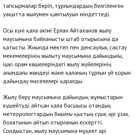
тапсырмалар беріп, тұрғындардың белгіленген
уақытта жылумен қамтылуын міндеттеді.
Осы күні қала әкімі Ерлан Айтаханов жылу
маусымына байланысты штаб отырысына да
қатысты. Жиында мектеп пен денсаулық сақтау
мекемелерінің жылыту маусымына дайындығы,
ішкі орам көшелеріндегі жылу жүйелерінің
ағымдағы жөндеуі және қаланың тұрғын үй қорын
дайындау мәселелері қаралды.
Жылу беру маусымына дайындық жұмыстарын
күшейтуді айтқан қала басшысы отандық
метеорологтардың биылғы қыстың суық әрі ұзақ
болатынын айтып отырғанын ескертті.
Сондықтан, жылу маусымына мұқият әрі