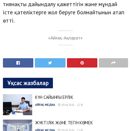
тиянақты дайындалу қажеттігін және мұндай
істе қателіктерге жол беруге болмайтынын атап
өтті.
«Айғақ-Ақпарат»
Ұқсас жазбалар
КҮН САЙЫНҒЫ ЕРЛІК
АЙҒАҚ МЕДИА
05.08.2026
0
ЖҮКТІЛІК ЖӘНЕ ТЕГІН КӨМЕК
АЙҒАҚ МЕДИА
05.08.2026
0