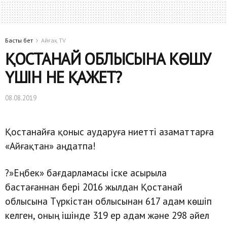
Басты бет
Айғақ TV
ҚОСТАНАЙ ОБЛЫСЫНА КӨШУ
ҮШІН НЕ ҚАЖЕТ?
08.08.2019
Қостанайға қоныс аударуға ниетті азаматтарға
«Айғақтан» аңдатпа!
?»Еңбек» бағдарламасы іске асырыла
бастағаннан бері 2016 жылдан Қостанай
облысына Түркістан облысынан 617 адам көшіп
келген, оның ішінде 319 ер адам және 298 әйел