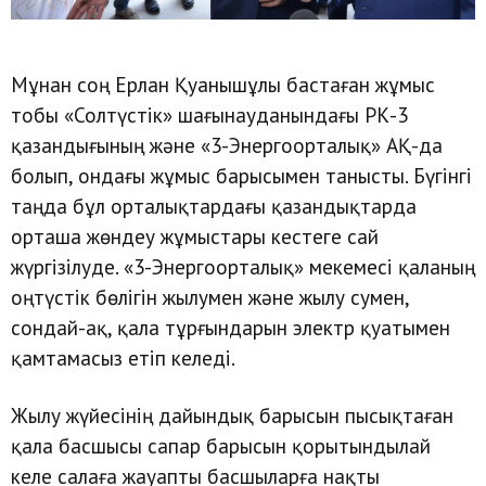
Мұнан соң Ерлан Қуанышұлы бастаған жұмыс
тобы «Солтүстік» шағынауданындағы РК-3
қазандығының және «3-Энергоорталық» АҚ-да
болып, ондағы жұмыс барысымен танысты. Бүгінгі
таңда бұл орталықтардағы қазандықтарда
орташа жөндеу жұмыстары кестеге сай
жүргізілуде. «3-Энергоорталық» мекемесі қаланың
оңтүстік бөлігін жылумен және жылу сумен,
сондай-ақ, қала тұрғындарын электр қуатымен
қамтамасыз етіп келеді.
Жылу жүйесінің дайындық барысын пысықтаған
қала басшысы сапар барысын қорытындылай
келе салаға жауапты басшыларға нақты