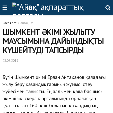
Басты бет
Айғақ TV
ШЫМКЕНТ ӘКІМІ ЖЫЛЫТУ
МАУСЫМЫНА ДАЙЫНДЫҚТЫ
КҮШЕЙТУДІ ТАПСЫРДЫ
08.08.2019
Бүгін Шымкент әкімі Ерлан Айтаханов қаладағы
жылу беру қазандықтарының жұмыс істеу
жүйесімен танысты. Ең алдымен қала басшысы
әкімшілік іскерлік орталығында орналасқан
қуаттылығы 160 Гкал. болатын қазандықтың
жұмысын көрді. Аталған жылу беру орталығы