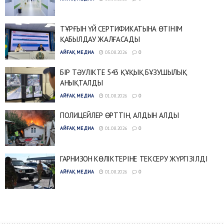
ТҰРҒЫН ҮЙ СЕРТИФИКАТЫНА ӨТІНІМ
ҚАБЫЛДАУ ЖАЛҒАСАДЫ
АЙҒАҚ МЕДИА
05.08.2026
0
БІР ТӘУЛІКТЕ 543 ҚҰҚЫҚ БҰЗУШЫЛЫҚ
АНЫҚТАЛДЫ
АЙҒАҚ МЕДИА
01.08.2026
0
ПОЛИЦЕЙЛЕР ӨРТТІҢ АЛДЫН АЛДЫ
АЙҒАҚ МЕДИА
01.08.2026
0
ГАРНИЗОН КӨЛІКТЕРІНЕ ТЕКСЕРУ ЖҮРГІЗІЛДІ
АЙҒАҚ МЕДИА
01.08.2026
0