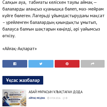
Салқын ауа, табиғаты келіскен таулы аймақ —
балаларды алаңсыз қуанышқа бөлеп, мәз- мейрам
күйге бөлеген. Лагерьді ұйымдастырудағы мақсат
– үрейленген балалардың қиындықты ұмытып,
балауса балғын шақтарын көңілді, әрі уайымсыз
өткізу.
«Айғақ-Ақпарат»
Ұқсас жазбалар
АБАЙ МҰРАСЫН ҰЛЫҚТАҒАН ДОДА
АЙҒАҚ МЕДИА
07.08.2026
0