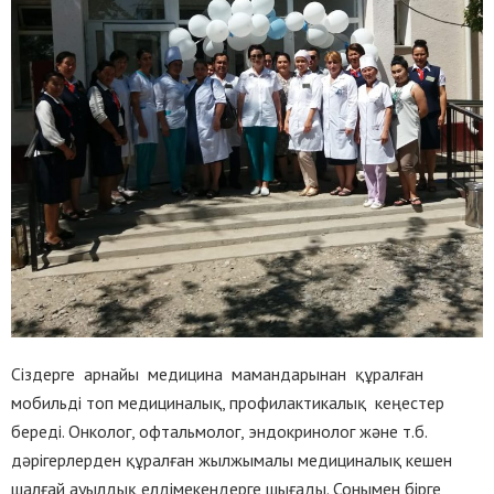
Сіздерге арнайы медицина мамандарынан құралған
мобильді топ медициналық, профилактикалық кеңестер
береді. Онколог, офтальмолог, эндокринолог және т.б.
дәрігерлерден құралған жылжымалы медициналық кешен
шалғай ауылдық елдімекендерге шығады. Сонымен бірге