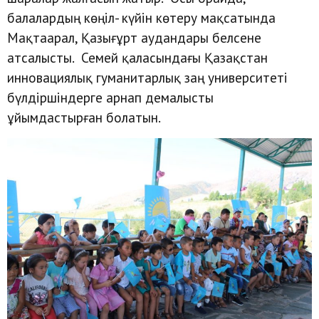
балалардың көңіл- күйін көтеру мақсатында
Мақтаарал, Қазығұрт аудандары белсене
атсалысты. Семей қаласындағы Қазақстан
инновациялық гуманитарлық заң университеті
бүлдіршіндерге арнап демалысты
ұйымдастырған болатын.