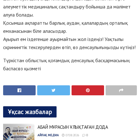
әлеуметтік медициналық сақтандыру бойынша да мәлімет
алуға болады.
Қосымша ақпаратты барлық аудан, қалалардың орталық
емханасынан біле аласыздар.
Ауырып ем іздегенше ауырмайтын жол іздеңіз! Уақтылы
скринингтік тексерулерден өтіп, өз денсаулығыңызды күтіңіз!
Түркістан облыстық қоғамдық денсаулық басқармасының
баспасөз қызметі
Ұқсас жазбалар
АБАЙ МҰРАСЫН ҰЛЫҚТАҒАН ДОДА
АЙҒАҚ МЕДИА
07.08.2026
0