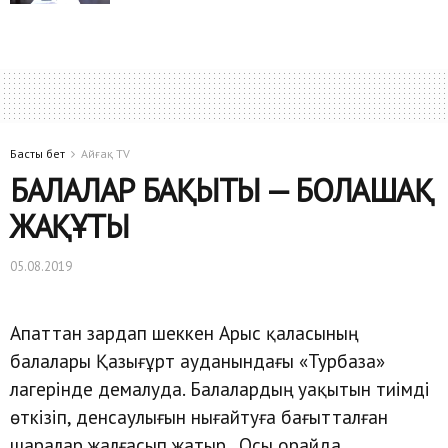
Басты бет
Айғақ TV
БАЛАЛАР БАҚЫТЫ — БОЛАШАҚ
ЖАҚҰТЫ
05.08.2019
Апаттан зардап шеккен Арыс қаласының
балалары Қазығұрт ауданындағы «Турбаза»
лагерінде демалуда. Балалардың уақытын тиімді
өткізіп, денсаулығын нығайтуға бағытталған
шаралар жалғасып жатыр. Осы орайда,