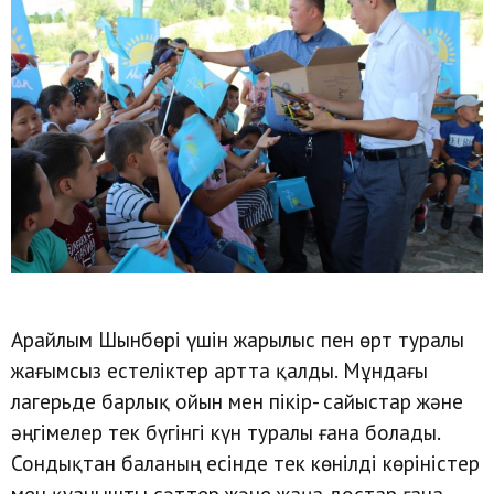
Арайлым Шынбөрі үшін жарылыс пен өрт туралы
жағымсыз естеліктер артта қалды. Мұндағы
лагерьде барлық ойын мен пікір- сайыстар және
әңгімелер тек бүгінгі күн туралы ғана болады.
Сондықтан баланың есінде тек көнілді көріністер
мен қуанышты сәттер және жаңа достар ғана