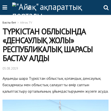
Басты бет
Айғақ TV
ТҮРКІСТАН ОБЛЫСЫНДА
«ДЕНСАУЛЫҚ ЖОЛЫ»
РЕСПУБЛИКАЛЫҚ ШАРАСЫ
БАСТАУ АЛДЫ
05.08.2019
Ауқымды шара Түркістан облыстық қоғамдық денсаулық
басқармасы мен облыстық салауатты өмір салтын
қалыптастыру орталығының ұйымдастыруымен жүзеге асуда.