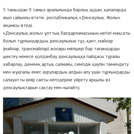
5 тамыздан 9 тамыз аралығында барлық аудан, қалаларда
жыл сайынғы өтетін республикалық «Денсаулық Жолы»
акциясы өтеді.
«Денсаулық жолы» ұлттық бағдарламасының негізгі мақсаты
болып тұрғындардың денсаулығын тұз, қант, майлар
(майлар, трансмайлар) жоғары мөлшері бар тағамдарды
шектеу немесе қолданбау денсаулыққа пайдасы туралы
хабарлау, дененің артық салмағы, семіздік қаупін төмендету
мен жұқпалы емес аурулардың алдын-алу үшін тұрғындарды
салауатты өмір салты негіздеріне үйрету арқылы өз
денсаулықтарын сақтау мен нығайту.