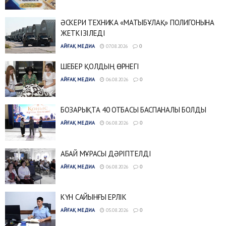
ӘСКЕРИ ТЕХНИКА «МАТЫБҰЛАҚ» ПОЛИГОНЫНА
ЖЕТКІЗІЛЕДІ
АЙҒАҚ МЕДИА
07.08.2026
0
ШЕБЕР ҚОЛДЫҢ ӨРНЕГІ
АЙҒАҚ МЕДИА
06.08.2026
0
БОЗАРЫҚТА 40 ОТБАСЫ БАСПАНАЛЫ БОЛДЫ
АЙҒАҚ МЕДИА
06.08.2026
0
АБАЙ МҰРАСЫ ДӘРІПТЕЛДІ
АЙҒАҚ МЕДИА
06.08.2026
0
КҮН САЙЫНҒЫ ЕРЛІК
АЙҒАҚ МЕДИА
05.08.2026
0