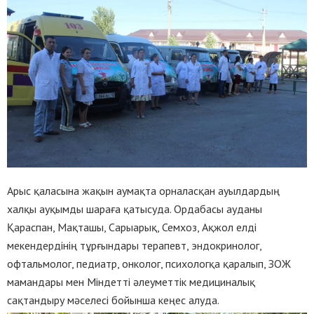
Арыс қаласына жақын аумақта орналасқан ауылдардың
халқы ауқымды шараға қатысуда. Ордабасы ауданы
Қараспан, Мақташы, Сарыарық, Семхоз, Ақжол елді
мекендердінің тұрғындары терапевт, эндокринолог,
офтальмолог, педиатр, онколог, психологқа қаралып, ЗОЖ
мамандары мен Міндетті әлеуметтік медициналық
сақтандыру мәселесі бойынша кеңес алуда.