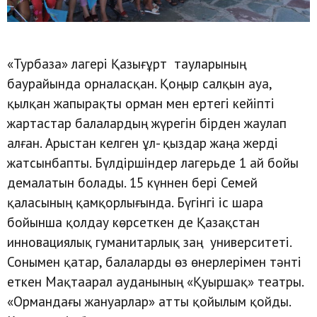
«Турбаза» лагері Қазығұрт тауларының
баурайында орналасқан. Қоңыр салқын ауа,
қылқан жапырақты орман мен ертегі кейіпті
жартастар балалардың жүрегін бірден жаулап
алған. Арыстан келген ұл- қыздар жаңа жерді
жатсынбапты. Бүлдіршіндер лагерьде 1 ай бойы
демалатын болады. 15 күннен бері Семей
қаласының қамқорлығында. Бүгінгі іс шара
бойынша қолдау көрсеткен де Қазақстан
инновациялық гуманитарлық заң университеті.
Сонымен қатар, балаларды өз өнерлерімен тәнті
еткен Мақтаарал ауданының «Қуыршақ» театры.
«Ормандағы жануарлар» атты қойылым қойды.