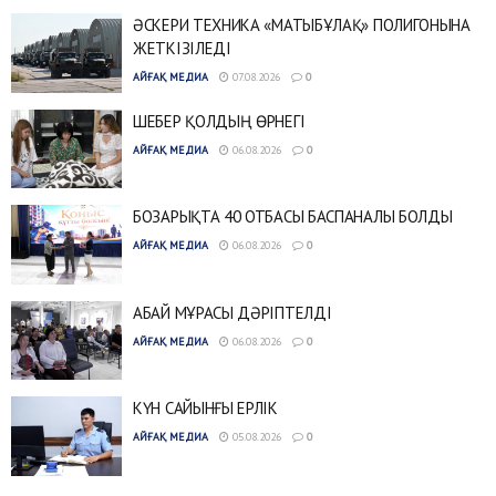
ӘСКЕРИ ТЕХНИКА «МАТЫБҰЛАҚ» ПОЛИГОНЫНА
ЖЕТКІЗІЛЕДІ
АЙҒАҚ МЕДИА
07.08.2026
0
ШЕБЕР ҚОЛДЫҢ ӨРНЕГІ
АЙҒАҚ МЕДИА
06.08.2026
0
БОЗАРЫҚТА 40 ОТБАСЫ БАСПАНАЛЫ БОЛДЫ
АЙҒАҚ МЕДИА
06.08.2026
0
АБАЙ МҰРАСЫ ДӘРІПТЕЛДІ
АЙҒАҚ МЕДИА
06.08.2026
0
КҮН САЙЫНҒЫ ЕРЛІК
АЙҒАҚ МЕДИА
05.08.2026
0