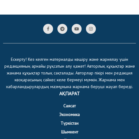
Ескерту! Кез келген материалды көшіру және жариялау үшін
редакцияның арнайы рұқсатын алу қажет! Авторлық құқықтар және
жанама құқықтар толық сақталады. Авторлар пікірі мен редакция
көзқарасының сәйкес келе бермеуі мүмкін. Жарнама мен
хабарландырулардың мазмұнына жарнама беруші жауап береді.
АҚПАРАТ
Саясат
Экономика
Түркістан
Шымкент