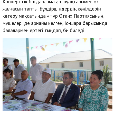
Концерттік бағдарлама ән шуақтарымен өз
жалғасын тапты. Бүлдіршіндердің көңілдерін
көтеру мақсатында «Нұр Отан» Партиясының
мүшелері де арнайы келген, іс-шара барысында
балалармен ертегі тыңдап, би биледі.