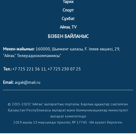
Тарих
Спорт
Сұхбат
Айғақ TV
БІЗБЕН БАЙЛАНЫС
Мекен-жайымыз:
160000, Шымкент қаласы, Ғ. Іляев көшесі, 29,
"Айғақ" Телерадиокомпаниясы"
Тел.:
+7 725 221 36 11, +7 725 230 07 25
Email:
aigak@mail.ru
© 2015-2020. "Айғақ" ақпараттық порталы. Барлық құқықтар сақталған.
Қазақстан Республикасы Ақпарат және Коммуникациялар министрлігі
ақпарат комитетінде
2019 жылы 13 маусымда тіркеліп, № 17745 - ИА куәлігі берілген.