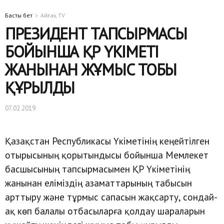
Басты бет
Айғақ TV
ПРЕЗИДЕНТ ТАПСЫРМАСЫ
БОЙЫНША ҚР ҮКІМЕТІ
ЖАНЫНАН ЖҰМЫС ТОБЫ
ҚҰРЫЛДЫ
07.02.2019
Қазақстан Республикасы Үкіметінің кеңейтілген
отырысының қорытындысы бойынша Мемлекет
басшысының тапсырмасымен ҚР Үкіметінің
жанынан еліміздің азаматтарының табысын
арттыру және тұрмыс сапасын жақсарту, сондай-
ақ көп балалы отбасыларға қолдау шараларын