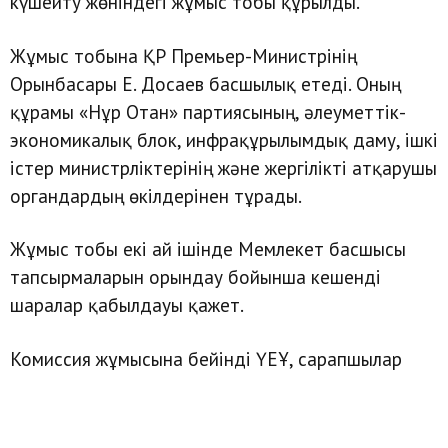
күшейту жөніндегі жұмыс тобы құрылды.
Жұмыс тобына ҚР Премьер-Министрінің
Орынбасары Е. Досаев басшылық етеді. Оның
құрамы «Нұр Отан» партиясының, әлеуметтік-
экономикалық блок, инфрақұрылымдық даму, ішкі
істер министрліктерінің және жергілікті атқарушы
органдардың өкілдерінен тұрады.
Жұмыс тобы екі ай ішінде Мемлекет басшысы
тапсырмаларын орындау бойынша кешенді
шаралар қабылдауы қажет.
Комиссия жұмысына бейінді ҮЕҰ, сарапшылар
мен жұртшылық өкілдері тартылады.
primeminister.kz