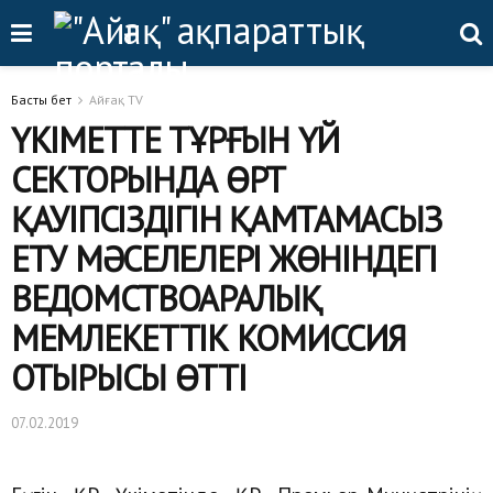
Басты бет
Айғақ TV
ҮКІМЕТТЕ ТҰРҒЫН ҮЙ
СЕКТОРЫНДА ӨРТ
ҚАУІПСІЗДІГІН ҚАМТАМАСЫЗ
ЕТУ МӘСЕЛЕЛЕРІ ЖӨНІНДЕГІ
ВЕДОМСТВОАРАЛЫҚ
МЕМЛЕКЕТТІК КОМИССИЯ
ОТЫРЫСЫ ӨТТІ
07.02.2019