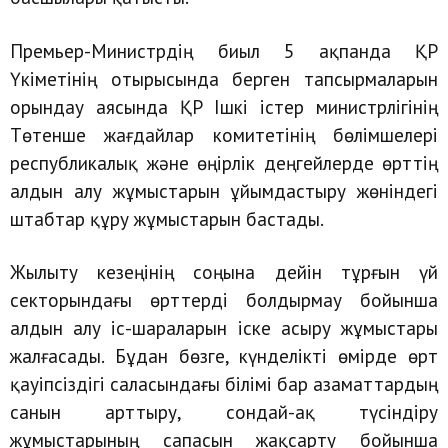
Премьер-Министрдің биыл 5 ақпанда ҚР
Үкіметінің отырысында берген тапсырмаларын
орындау аясында ҚР Ішкі істер министрлігінің
Төтенше жағдайлар комитетінің бөлімшелері
республикалық және өңірлік деңгейлерде өрттің
алдын алу жұмыстарын ұйымдастыру жөніндегі
штабтар құру жұмыстарын бастады.
Жылыту кезеңінің соңына дейін тұрғын үй
секторындағы өрттерді болдырмау бойынша
алдын алу іс-шараларын іске асыру жұмыстары
жалғасады. Бұдан бөзге, күнделікті өмірде өрт
қауіпсіздігі саласындағы білімі бар азаматтардың
санын арттыру, сондай-ақ түсіндіру
жұмыстарының сапасын жақсарту бойынша