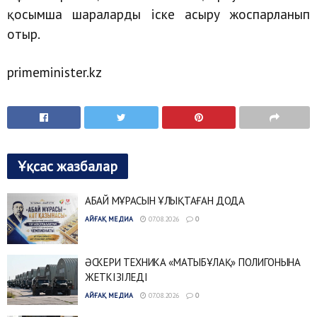
қосымша шараларды іске асыру жоспарланып
отыр.
primeminister.kz
Ұқсас жазбалар
АБАЙ МҰРАСЫН ҰЛЫҚТАҒАН ДОДА
АЙҒАҚ МЕДИА
07.08.2026
0
ӘСКЕРИ ТЕХНИКА «МАТЫБҰЛАҚ» ПОЛИГОНЫНА
ЖЕТКІЗІЛЕДІ
АЙҒАҚ МЕДИА
07.08.2026
0