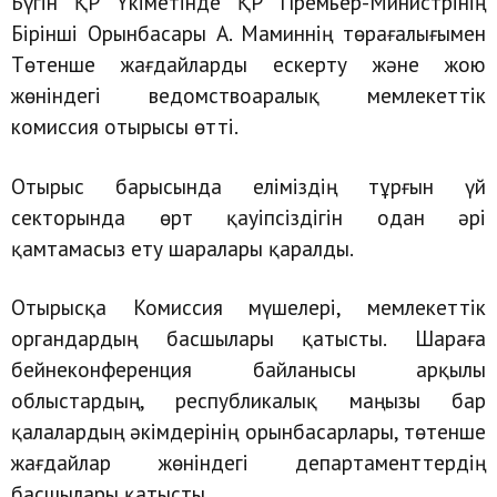
Бүгін ҚР Үкіметінде ҚР Премьер-Министрінің
Бірінші Орынбасары А. Маминнің төрағалығымен
Төтенше жағдайларды ескерту және жою
жөніндегі ведомствоаралық мемлекеттік
комиссия отырысы өтті.
Отырыс барысында еліміздің тұрғын үй
секторында өрт қауіпсіздігін одан әрі
қамтамасыз ету шаралары қаралды.
Отырысқа Комиссия мүшелері, мемлекеттік
органдардың басшылары қатысты. Шараға
бейнеконференция байланысы арқылы
облыстардың, республикалық маңызы бар
қалалардың әкімдерінің орынбасарлары, төтенше
жағдайлар жөніндегі департаменттердің
басшылары қатысты.