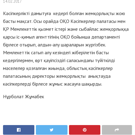
14.02.2017
Кәсіпкерлікті дамытуға кедергі болған жемқорлықты жою
басты мақсат. Осы орайда ОҚО Кәсіпкерлер палатасы мен
ҚР Мемлекеттік қызмет істері және сыбайлас жемқорлыққа
қарсы іс-қимыл агенттігінің ОҚО бойынша департаменті
бірлесе отырып, алдын-алу шараларын жүргізбек.
Мемлекеттік сатып алу кезіндегі жіберілетін басты
кедергілермен, өрт қауіпсіздігі саласындағы түйіткілді
мәселелер қозғалған жиында, облыстық кәсіпкерлер
палатасының директоры жемқорлықты анықтауда
кәсіпкерлерді бірлесе жұмыс жасауға шақырды.
Нұрболат Жұмабек