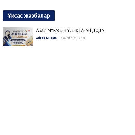
Ұқсас жазбалар
АБАЙ МҰРАСЫН ҰЛЫҚТАҒАН ДОДА
АЙҒАҚ МЕДИА
07.08.2026
0
ӘСКЕРИ ТЕХНИКА «МАТЫБҰЛАҚ» ПОЛИГОНЫНА
ЖЕТКІЗІЛЕДІ
АЙҒАҚ МЕДИА
07.08.2026
0
ШЕБЕР ҚОЛДЫҢ ӨРНЕГІ
АЙҒАҚ МЕДИА
06.08.2026
0
БОЗАРЫҚТА 40 ОТБАСЫ БАСПАНАЛЫ БОЛДЫ
АЙҒАҚ МЕДИА
06.08.2026
0
АБАЙ МҰРАСЫ ДӘРІПТЕЛДІ