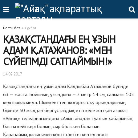
Басты бет
Сұхбат
ҚАЗАҚСТАНДАҒЫ ЕҢ ҰЗЫН
АДАМ Қ.АТАЖАНОВ: «МЕН
СҮЙЕГІМДІ САТПАЙМЫН!»
14.02.2017
Қазақстандағы ең ұзын адам Қалдыбай Атажанов бүгінде
63 — жаста. Бойының ұзындығы — 2 метр 14 см, салмағы 105
келі шамасында. Шымкенттегі жоғарғы оқу орындарының
бірінде 30 жылдан бері ұстаздық етіп келе жатқан азамат
«Айғақ» телеарнасындағы «Алып анадан туады» хабарының
басты кейіпкері болып, сыр бөліскен болатын.
Қарапайымдылығымен көпті тәнті еткен ел ағасы