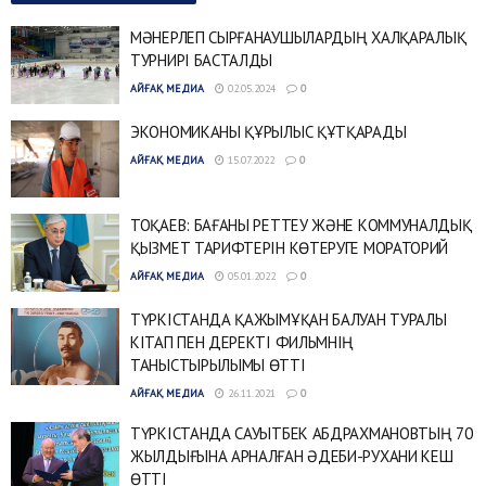
МӘНЕРЛЕП СЫРҒАНАУШЫЛАРДЫҢ ХАЛҚАРАЛЫҚ
ТУРНИРІ БАСТАЛДЫ
АЙҒАҚ МЕДИА
02.05.2024
0
ЭКОНОМИКАНЫ ҚҰРЫЛЫС ҚҰТҚАРАДЫ
АЙҒАҚ МЕДИА
15.07.2022
0
ТОҚАЕВ: БАҒАНЫ РЕТТЕУ ЖӘНЕ КОММУНАЛДЫҚ
ҚЫЗМЕТ ТАРИФТЕРІН КӨТЕРУГЕ МОРАТОРИЙ
АЙҒАҚ МЕДИА
05.01.2022
0
ТҮРКІСТАНДА ҚАЖЫМҰҚАН БАЛУАН ТУРАЛЫ
КІТАП ПЕН ДЕРЕКТІ ФИЛЬМНІҢ
ТАНЫСТЫРЫЛЫМЫ ӨТТІ
АЙҒАҚ МЕДИА
26.11.2021
0
ТҮРКІСТАНДА САУЫТБЕК АБДРАХМАНОВТЫҢ 70
ЖЫЛДЫҒЫНА АРНАЛҒАН ӘДЕБИ-РУХАНИ КЕШ
ӨТТІ