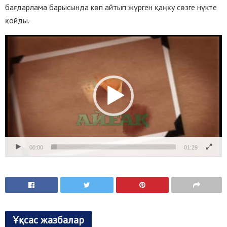
бағдарлама барысында көп айтып жүрген қаңқу сөзге нүкте
қойды.
Видеоплеер
00:00
01:29
Ұқсас жазбалар