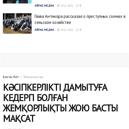
АЙҒАҚ МЕДИА
10.11.2021
0
Глава Антикора рассказал о преступных схемах в
сельском хозяйстве
АЙҒАҚ МЕДИА
04.11.2021
0
Басты бет
Жаңалықтар
КӘСІПКЕРЛІКТІ ДАМЫТУҒА
КЕДЕРГІ БОЛҒАН
ЖЕМҚОРЛЫҚТЫ ЖОЮ БАСТЫ
МАҚСАТ