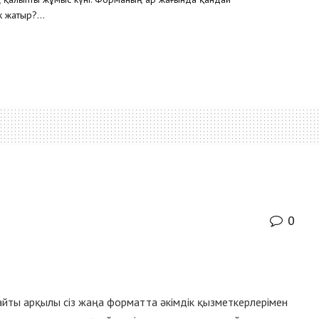
 жатыр?...
0
!
 сайты арқылы сіз жаңа форматта әкімдік қызметкерлерімен