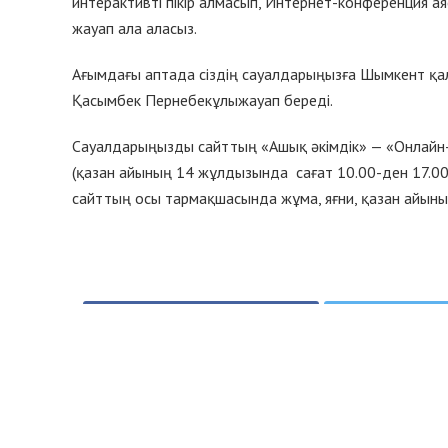
интерактивті пікір алмасып, Интернет-конференция 
жауап ала аласыз.
Ағымдағы аптада сіздің сауалдарыңызға Шымкент қа
Қасымбек Пернебекұлыжауап береді.
Сауалдарыңызды сайттың «Ашық әкімдік» — «Онлайн
(қазан айының 14 жұлдызында сағат 10.00-ден 17.00
сайттың осы тармақшасында жұма, яғни, қазан айыны
Бөлісу
T
Ұқсас жазбалар
АБАЙ М