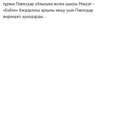
тұрғын Павлодар облысына жолға шықты. Мақсат –
«Еңбек» бағдарласы арқылы көшу үшін Павлодар
өңіріндегі ауылдарды...