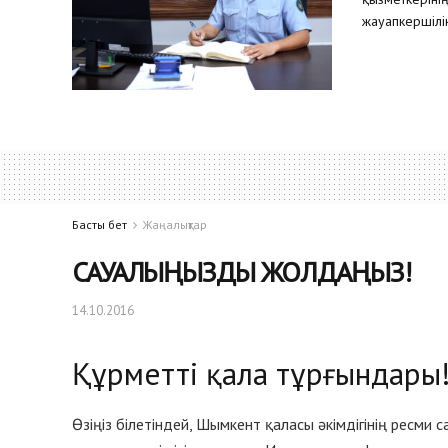
жауапкершілік
Басты бет
Жаңалықтар
САУАЛЫҢЫЗДЫ ЖОЛДАҢЫЗ!
14.10.2016
Құрметті қала тұрғындары
Өзіңіз білетіндей, Шымкент қаласы әкімдігінің ресми