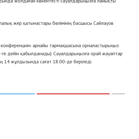
аясында жолдаған көкейтесті сауалдарыңызға лайықты
лалық жер қатынастары бөлімінің басшысы Сайлауов
-конференция» арнайы тармақшасына орналастырыңыз
-ге дейін қабылданады). Сауалдарыңызға орай жауаптар
ң 14 жұлдызында сағат 18.00-де беріледі.
weet
Pin
ҰРАСЫН ҰЛЫҚТАҒАН ДОДА