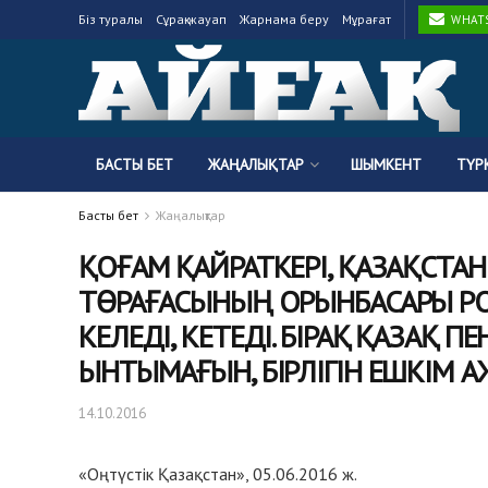
Біз туралы
Сұрақ-жауап
Жарнама беру
Мұрағат
WHATSA
БАСТЫ БЕТ
ЖАҢАЛЫҚТАР
ШЫМКЕНТ
ТҮР
Басты бет
Жаңалықтар
ҚОҒАМ ҚАЙРАТКЕРI, ҚАЗАҚСТА
ТӨРАҒАСЫНЫҢ ОРЫНБАСАРЫ РО
КЕЛЕДІ, КЕТЕДІ. БІРАҚ ҚАЗАҚ 
ЫНТЫМАҒЫН, БІРЛІГІН ЕШКІМ 
14.10.2016
«Оңтүстік Қазақстан», 05.06.2016 ж.