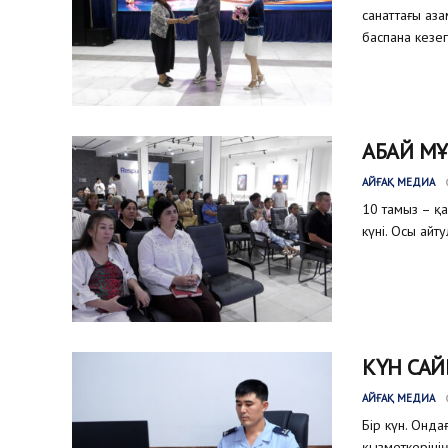
санаттағы аз
баспана кезег
АБАЙ МҰ
АЙҒАҚ МЕДИА
10 тамыз – қ
күні. Осы айт
КҮН САЙ
АЙҒАҚ МЕДИА
Бір күн. Онда
қызметкеріні