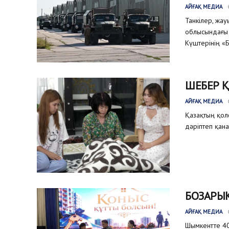
АЙҒАҚ МЕДИА
Танкілер, жа
облысындағы 
Күштерінің «Б
ШЕБЕР 
АЙҒАҚ МЕДИА
Қазақтың қол
дәріптеп қана
БОЗАРЫҚ
АЙҒАҚ МЕДИА
Шымкентте 40