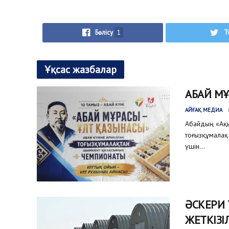
Бөлісу
1
T
Ұқсас жазбалар
АБАЙ М
АЙҒАҚ МЕДИА
Абайдың «Ақыл
тоғызқұмалақ 
үшін...
ӘСКЕРИ
ЖЕТКІЗІ