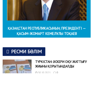
ҚАЗАҚСТАН РЕСПУБЛИКАСЫНЫҢ ПРЕЗИДЕНТІ —
ҚАСЫМ-ЖОМАРТ КЕМЕЛҰЛЫ ТОҚАЕВ
РЕСМИ БӨЛІМ
ТҮРКІСТАН: ӘСКЕРИ ОҚУ-ЖАТТЫҒУ
ЖИЫНЫ ҚОРЫТЫНДАЛДЫ
30.10.2021
0
Түркістан облысында аумақтық
қорғаныс бригадасының бөлімшесімен бірге
ұйымдастырылған арнайы тактикалық оқу-жаттығуының
жабылу салтанаты өтті. Әскери борышын өтеп қойған, қазір
түрлі...