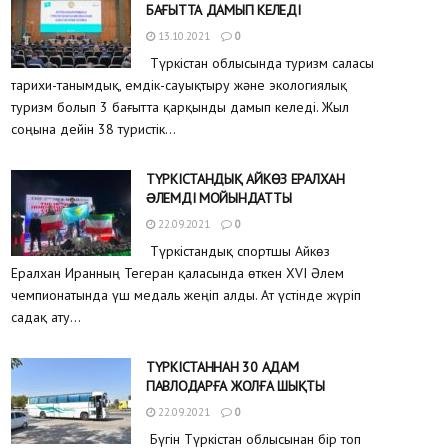
БАҒЫТТА ДАМЫП КЕЛЕДІ
13.10.2021
0
Түркістан облысында туризм саласы
тарихи-танымдық, емдік-сауықтыру және экологиялық
туризм болып 3 бағытта қарқынды дамып келеді. Жыл
соңына дейін 38 туристік...
ТҮРКІСТАНДЫҚ АЙКӨЗ ЕРАЛХАН
ƏЛЕМДІ МОЙЫНДАТТЫ
22.09.2021
0
Түркістандық спортшы Айкөз
Ералхан Иранның Тегеран қаласында өткен XVI Әлем
чемпионатында үш медаль жеңіп алды. Ат үстінде жүріп
садақ ату...
ТҮРКІСТАННАН 30 АДАМ
ПАВЛОДАРҒА ЖОЛҒА ШЫҚТЫ
22.09.2021
0
Бүгін Түркістан облысынан бір топ