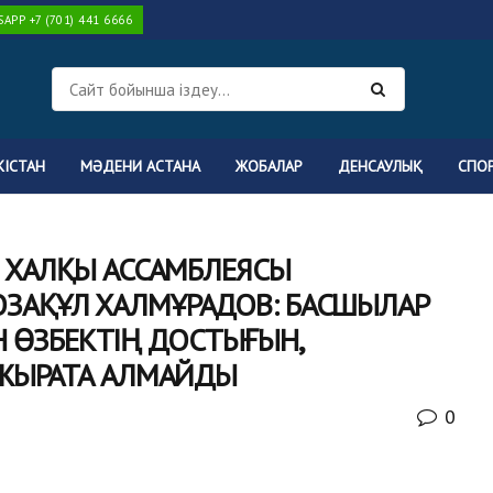
PP +7 (701) 441 6666
КІСТАН
МӘДЕНИ АСТАНА
ЖОБАЛАР
ДЕНСАУЛЫҚ
СПО
Н ХАЛҚЫ АССАМБЛЕЯСЫ
ЗАҚҰЛ ХАЛМҰРАДОВ: БАСШЫЛАР
ПЕН ӨЗБЕКТІҢ ДОСТЫҒЫН,
АЖЫРАТА АЛМАЙДЫ
0