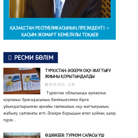
ҚАЗАҚСТАН РЕСПУБЛИКАСЫНЫҢ ПРЕЗИДЕНТІ —
ҚАСЫМ-ЖОМАРТ КЕМЕЛҰЛЫ ТОҚАЕВ
РЕСМИ БӨЛІМ
ТҮРКІСТАН: ӘСКЕРИ ОҚУ-ЖАТТЫҒУ
ЖИЫНЫ ҚОРЫТЫНДАЛДЫ
30.10.2021
0
Түркістан облысында аумақтық
қорғаныс бригадасының бөлімшесімен бірге
ұйымдастырылған арнайы тактикалық оқу-жаттығуының
жабылу салтанаты өтті. Әскери борышын өтеп қойған, қазір
түрлі...
Ө.ШӨКЕЕВ: ТУРИЗМ САЛАСЫ ҮШ