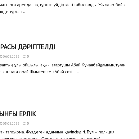
аматтарға арендалық тұрғын үйдің кілті табысталды. Жылдар бойы
інде тұрған...
РАСЫ ДӘРІПТЕЛДІ
06.08.2026
0
азақтың ұлы ойшылы, ақын, ағартушы Абай Құнанбайұлының туған
улы датаға орай Шымкентте «Абай сөзі –...
ЫНҒЫ ЕРЛІК
05.08.2026
0
ған тапсырма. Жүздеген адамның қауіпсіздігі. Бұл – полиция
ң қалыпты жұмыс күні. Форманың ар жағында қандай