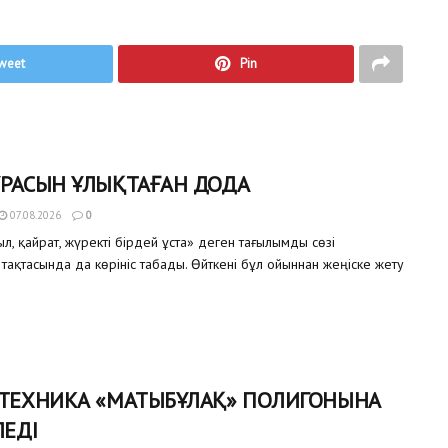
weet
Pin
ҰРАСЫН ҰЛЫҚТАҒАН ДОДА
07.08.2026
0
, қайрат, жүректі бірдей ұста» деген тағылымды сөзі
тақтасында да көрініс табады. Өйткені бұл ойыннан жеңіске жету
 ТЕХНИКА «МАТЫБҰЛАҚ» ПОЛИГОНЫНА
ЛЕДІ