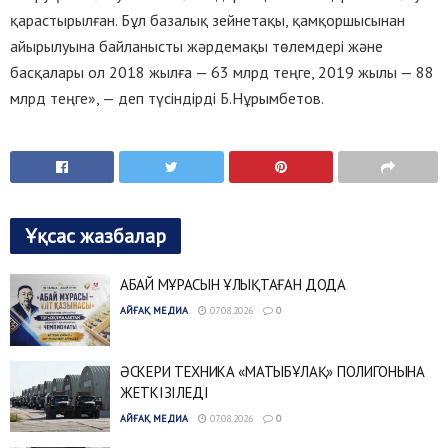
қарастырылған. Бұл базалық зейнетақы, қамқоршысынан
айырылуына байланысты жәрдемақы төлемдері және
басқалары ол 2018 жылға — 63 млрд теңге, 2019 жылы — 88
млрд теңге», — деп түсіндірді Б.Нұрымбетов.
Ұқсас жазбалар
АБАЙ МҰРАСЫН ҰЛЫҚТАҒАН ДОДА
АЙҒАҚ МЕДИА
07.08.2026
0
ӘСКЕРИ ТЕХНИКА «МАТЫБҰЛАҚ» ПОЛИГОНЫНА
ЖЕТКІЗІЛЕДІ
АЙҒАҚ МЕДИА
07.08.2026
0