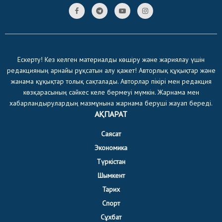
Ескерту! Кез келген материалды көшіру және жариялау үшін
редакцияның арнайы рұқсатын алу қажет! Авторлық құқықтар және
жанама құқықтар толық сақталады. Авторлар пікірі мен редакция
көзқарасының сәйкес келе бермеуі мүмкін. Жарнама мен
хабарландырулардың мазмұнына жарнама беруші жауап береді.
АҚПАРАТ
Саясат
Экономика
Түркістан
Шымкент
Тарих
Спорт
Сұхбат