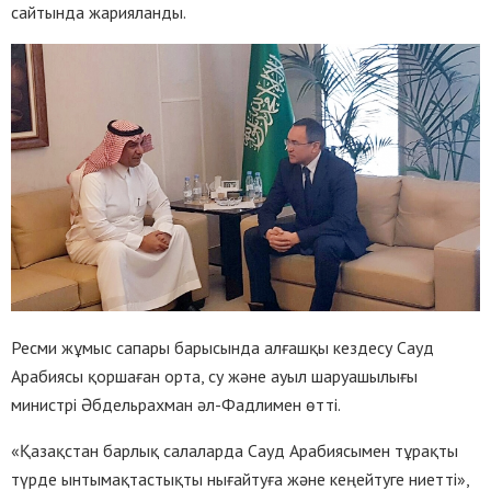
сайтында жарияланды.
Ресми жұмыс сапары барысында алғашқы кездесу Сауд
Арабиясы қоршаған орта, су және ауыл шаруашылығы
министрі Әбдельрахман әл-Фадлимен өтті.
«Қазақстан барлық салаларда Сауд Арабиясымен тұрақты
түрде ынтымақтастықты нығайтуға және кеңейтуге ниетті»,