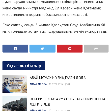
ауыл шаруашылығы компаниялары өкілдерімен, инвестиция
және сауда министрі Маджид Әл Кәсәби және Қоғамдық
инвестициялық қорының басшыларымен кездесті.
Еске салсақ, соңғы 5 жылда Қазақстан Сауд Арабиясына 68
мың тоннадан астам ауыл шаруашылығы өнімін экспорттады.
Ұқсас жазбалар
АБАЙ МҰРАСЫН ҰЛЫҚТАҒАН ДОДА
АЙҒАҚ МЕДИА
07.08.2026
0
ӘСКЕРИ ТЕХНИКА «МАТЫБҰЛАҚ» ПОЛИГОНЫНА
ЖЕТКІЗІЛЕДІ
АЙҒАҚ МЕДИА
07.08.2026
0