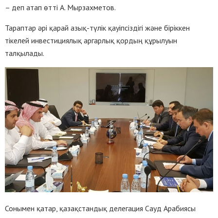
– деп атап өтті А. Мырзахметов.
Тараптар әрі қарай азық-түлік қауіпсіздігі және біріккен
тікелей инвестициялық аргарлық қордың құрылуын
талқылады.
Сонымен қатар, қазақстандық делегация Сауд Арабиясы