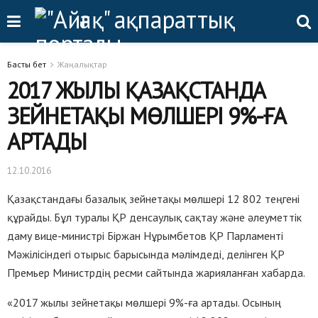
Басты бет
Жаңалықтар
2017 ЖЫЛЫ ҚАЗАҚСТАНДА
ЗЕЙНЕТАҚЫ МӨЛШЕРІ 9%-ҒА
АРТАДЫ
12.10.2016
Қазақстандағы базалық зейнетақы мөлшері 12 802 теңгені
құрайды. Бұл туралы ҚР денсаулық сақтау және әлеуметтік
даму вице-министрі Біржан Нұрымбетов ҚР Парламенті
Мәжілісіндегі отырыс барысында мәлімдеді, делінген ҚР
Премьер Министрдің ресми сайтында жарияланған хабарда.
«2017 жылы зейнетақы мөлшерi 9%-ға артады. Осының