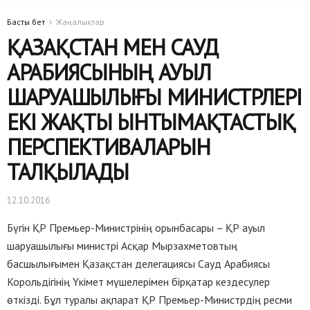
Басты бет
Жаңалықтар
ҚАЗАҚСТАН МЕН САУД
АРАБИЯСЫНЫҢ АУЫЛ
ШАРУАШЫЛЫҒЫ МИНИСТРЛЕРІ
ЕКІ ЖАҚТЫ ЫНТЫМАҚТАСТЫҚ
ПЕРСПЕКТИВАЛАРЫН
ТАЛҚЫЛАДЫ
12.10.2016
Бүгін ҚР Премьер-Министрінің орынбасары – ҚР ауыл
шаруашылығы министрі Асқар Мырзахметовтың
басшылығымен Қазақстан делегациясы Сауд Арабиясы
Корольдігінің Үкімет мүшелерімен бірқатар кездесулер
өткізді. Бұл туралы ақпарат ҚР Премьер-Министрдің ресми