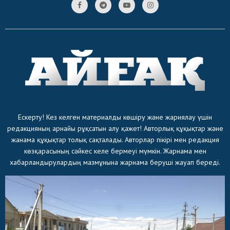
Ескерту! Кез келген материалды көшіру және жариялау үшін
редакцияның арнайы рұқсатын алу қажет! Авторлық құқықтар және
жанама құқықтар толық сақталады. Авторлар пікірі мен редакция
көзқарасының сәйкес келе бермеуі мүмкін. Жарнама мен
хабарландырулардың мазмұнына жарнама беруші жауап береді.