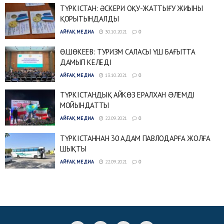
ТҮРКІСТАН: ӘСКЕРИ ОҚУ-ЖАТТЫҒУ ЖИЫНЫ
ҚОРЫТЫНДАЛДЫ
АЙҒАҚ МЕДИА
30.10.2021
0
Ө.ШӨКЕЕВ: ТУРИЗМ САЛАСЫ ҮШ БАҒЫТТА
ДАМЫП КЕЛЕДІ
АЙҒАҚ МЕДИА
13.10.2021
0
ТҮРКІСТАНДЫҚ АЙКӨЗ ЕРАЛХАН ƏЛЕМДІ
МОЙЫНДАТТЫ
АЙҒАҚ МЕДИА
22.09.2021
0
ТҮРКІСТАННАН 30 АДАМ ПАВЛОДАРҒА ЖОЛҒА
ШЫҚТЫ
АЙҒАҚ МЕДИА
22.09.2021
0