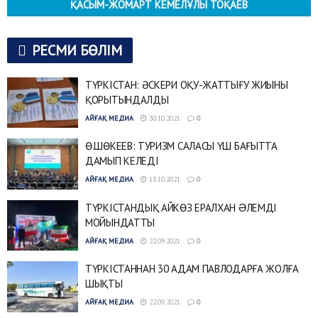
ҚАСЫМ-ЖОМАРТ КЕМЕЛҰЛЫ ТОҚАЕВ
РЕСМИ БӨЛІМ
ТҮРКІСТАН: ӘСКЕРИ ОҚУ-ЖАТТЫҒУ ЖИЫНЫ
ҚОРЫТЫНДАЛДЫ
АЙҒАҚ МЕДИА
30.10.2021
0
Ө.ШӨКЕЕВ: ТУРИЗМ САЛАСЫ ҮШ БАҒЫТТА
ДАМЫП КЕЛЕДІ
АЙҒАҚ МЕДИА
13.10.2021
0
ТҮРКІСТАНДЫҚ АЙКӨЗ ЕРАЛХАН ƏЛЕМДІ
МОЙЫНДАТТЫ
АЙҒАҚ МЕДИА
22.09.2021
0
ТҮРКІСТАННАН 30 АДАМ ПАВЛОДАРҒА ЖОЛҒА
ШЫҚТЫ
АЙҒАҚ МЕДИА
22.09.2021
0