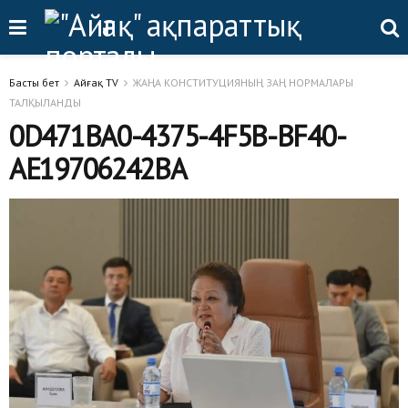
Басты бет
Айғақ TV
ЖАҢА КОНСТИТУЦИЯНЫҢ ЗАҢ НОРМАЛАРЫ
ТАЛҚЫЛАНДЫ
0D471BA0-4375-4F5B-BF40-
AE19706242BA