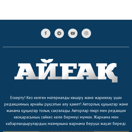
Ескерту! Кез келген материалды көшіру және жариялау үшін
редакцияның арнайы рұқсатын алу қажет! Авторлық құқықтар және
жанама құқықтар толық сақталады. Авторлар пікірі мен редакция
көзқарасының сәйкес келе бермеуі мүмкін. Жарнама мен
хабарландырулардың мазмұнына жарнама беруші жауап береді.