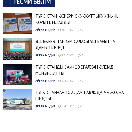
РЕСМИ БӨЛІМ
ТҮРКІСТАН: ӘСКЕРИ ОҚУ-ЖАТТЫҒУ ЖИЫНЫ
ҚОРЫТЫНДАЛДЫ
АЙҒАҚ МЕДИА
30.10.2021
0
Ө.ШӨКЕЕВ: ТУРИЗМ САЛАСЫ ҮШ БАҒЫТТА
ДАМЫП КЕЛЕДІ
АЙҒАҚ МЕДИА
13.10.2021
0
ТҮРКІСТАНДЫҚ АЙКӨЗ ЕРАЛХАН ƏЛЕМДІ
МОЙЫНДАТТЫ
АЙҒАҚ МЕДИА
22.09.2021
0
ТҮРКІСТАННАН 30 АДАМ ПАВЛОДАРҒА ЖОЛҒА
ШЫҚТЫ
АЙҒАҚ МЕДИА
22.09.2021
0