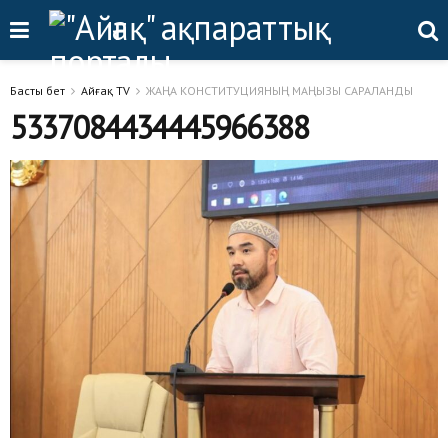
Басты бет
Айғақ TV
ЖАҢА КОНСТИТУЦИЯНЫҢ МАҢЫЗЫ САРАЛАНДЫ
5337084434445966388