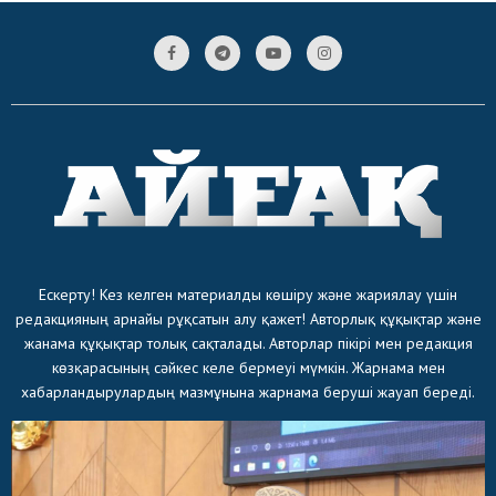
Ескерту! Кез келген материалды көшіру және жариялау үшін
редакцияның арнайы рұқсатын алу қажет! Авторлық құқықтар және
жанама құқықтар толық сақталады. Авторлар пікірі мен редакция
көзқарасының сәйкес келе бермеуі мүмкін. Жарнама мен
хабарландырулардың мазмұнына жарнама беруші жауап береді.