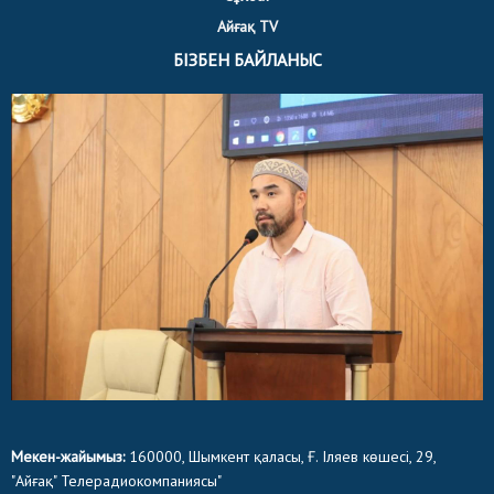
Айғақ TV
БІЗБЕН БАЙЛАНЫС
Мекен-жайымыз:
160000, Шымкент қаласы, Ғ. Іляев көшесі, 29,
"Айғақ" Телерадиокомпаниясы"