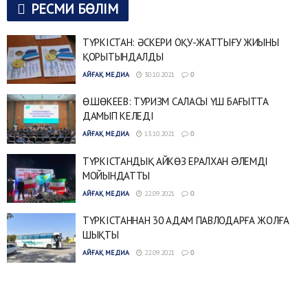
РЕСМИ БӨЛІМ
ТҮРКІСТАН: ӘСКЕРИ ОҚУ-ЖАТТЫҒУ ЖИЫНЫ
ҚОРЫТЫНДАЛДЫ
АЙҒАҚ МЕДИА
30.10.2021
0
Ө.ШӨКЕЕВ: ТУРИЗМ САЛАСЫ ҮШ БАҒЫТТА
ДАМЫП КЕЛЕДІ
АЙҒАҚ МЕДИА
13.10.2021
0
ТҮРКІСТАНДЫҚ АЙКӨЗ ЕРАЛХАН ƏЛЕМДІ
МОЙЫНДАТТЫ
АЙҒАҚ МЕДИА
22.09.2021
0
ТҮРКІСТАННАН 30 АДАМ ПАВЛОДАРҒА ЖОЛҒА
ШЫҚТЫ
АЙҒАҚ МЕДИА
22.09.2021
0