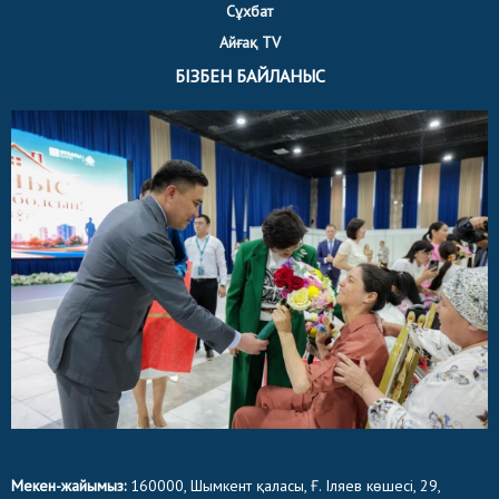
Сұхбат
Айғақ TV
БІЗБЕН БАЙЛАНЫС
Мекен-жайымыз:
160000, Шымкент қаласы, Ғ. Іляев көшесі, 29,