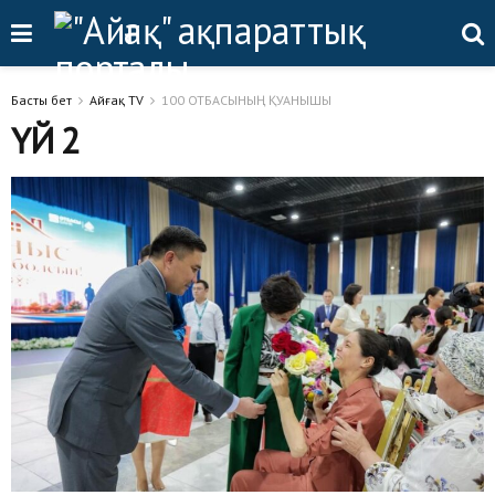
Басты бет
Айғақ TV
100 ОТБАСЫНЫҢ ҚУАНЫШЫ
ҮЙ 2