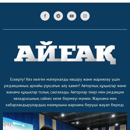
Ескерту! Кез келген материалды көшіру және жариялау үшін
редакцияның арнайы рұқсатын алу қажет! Авторлық құқықтар және
жанама құқықтар толық сақталады. Авторлар пікірі мен редакция
көзқарасының сәйкес келе бермеуі мүмкін. Жарнама мен
хабарландырулардың мазмұнына жарнама беруші жауап береді.