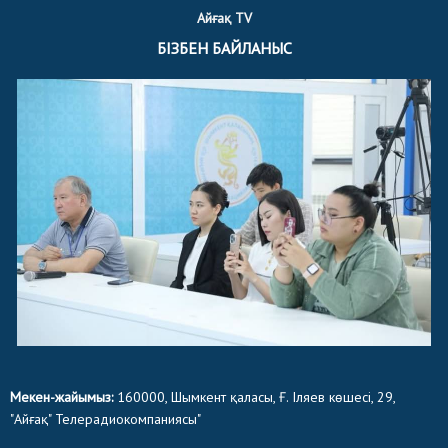
Айғақ TV
БІЗБЕН БАЙЛАНЫС
Мекен-жайымыз:
160000, Шымкент қаласы, Ғ. Іляев көшесі, 29,
"Айғақ" Телерадиокомпаниясы"