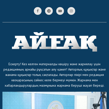
Ескерту! Кез келген материалды көшіру және жариялау үшін
редакцияның арнайы рұқсатын алу қажет! Авторлық құқықтар және
жанама құқықтар толық сақталады. Авторлар пікірі мен редакция
көзқарасының сәйкес келе бермеуі мүмкін. Жарнама мен
хабарландырулардың мазмұнына жарнама беруші жауап береді.