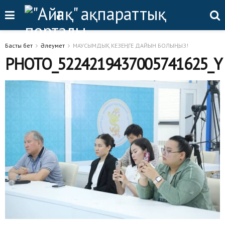
Басты бет
Әлеумет
МАУСЫМДЫҚ КЕЗЕҢГЕ ДАЙЫН БОЛЫҢЫЗ!
PHOTO_5224219437005741625_Y