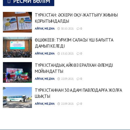
РЕСМИ БӨЛІМ
ТҮРКІСТАН: ӘСКЕРИ ОҚУ-ЖАТТЫҒУ ЖИЫНЫ
ҚОРЫТЫНДАЛДЫ
АЙҒАҚ МЕДИА
30.10.2021
0
Ө.ШӨКЕЕВ: ТУРИЗМ САЛАСЫ ҮШ БАҒЫТТА
ДАМЫП КЕЛЕДІ
АЙҒАҚ МЕДИА
13.10.2021
0
ТҮРКІСТАНДЫҚ АЙКӨЗ ЕРАЛХАН ƏЛЕМДІ
МОЙЫНДАТТЫ
АЙҒАҚ МЕДИА
22.09.2021
0
ТҮРКІСТАННАН 30 АДАМ ПАВЛОДАРҒА ЖОЛҒА
ШЫҚТЫ
АЙҒАҚ МЕДИА
22.09.2021
0