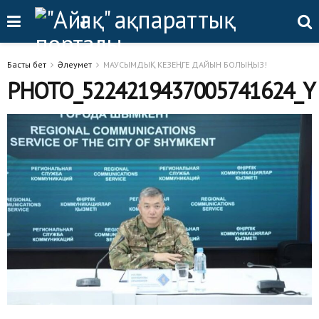
Басты бет
Әлеумет
МАУСЫМДЫҚ КЕЗЕҢГЕ ДАЙЫН БОЛЫҢЫЗ!
PHOTO_5224219437005741624_Y