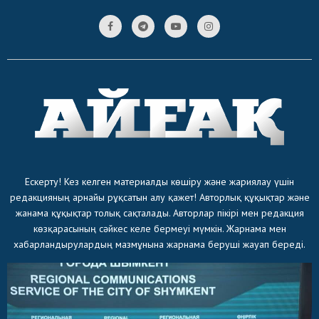
Ескерту! Кез келген материалды көшіру және жариялау үшін
редакцияның арнайы рұқсатын алу қажет! Авторлық құқықтар және
жанама құқықтар толық сақталады. Авторлар пікірі мен редакция
көзқарасының сәйкес келе бермеуі мүмкін. Жарнама мен
хабарландырулардың мазмұнына жарнама беруші жауап береді.