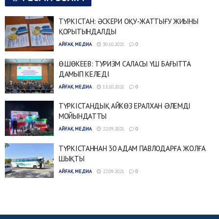
ТҮРКІСТАН: ӘСКЕРИ ОҚУ-ЖАТТЫҒУ ЖИЫНЫ
ҚОРЫТЫНДАЛДЫ
АЙҒАҚ МЕДИА
30.10.2021
0
Ө.ШӨКЕЕВ: ТУРИЗМ САЛАСЫ ҮШ БАҒЫТТА
ДАМЫП КЕЛЕДІ
АЙҒАҚ МЕДИА
13.10.2021
0
ТҮРКІСТАНДЫҚ АЙКӨЗ ЕРАЛХАН ƏЛЕМДІ
МОЙЫНДАТТЫ
АЙҒАҚ МЕДИА
22.09.2021
0
ТҮРКІСТАННАН 30 АДАМ ПАВЛОДАРҒА ЖОЛҒА
ШЫҚТЫ
АЙҒАҚ МЕДИА
22.09.2021
0