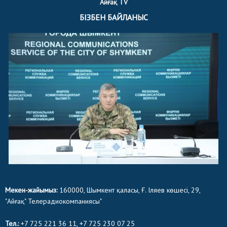
Айғақ TV
БІЗБЕН БАЙЛАНЫС
Мекен-жайымыз:
160000, Шымкент қаласы, Ғ. Іляев көшесі, 29,
"Айғақ" Телерадиокомпаниясы"
Тел.:
+7 725 221 36 11, +7 725 230 07 25