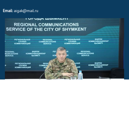
Email:
aigak@mail.ru
© 2015-2020. "Айғақ" ақпараттық порталы. Барлық құқықтар сақталған.
Қазақстан Республикасы Ақпарат және Коммуникациялар министрлігі
ақпарат комитетінде
2019 жылы 13 маусымда тіркеліп, № 17745 - ИА куәлігі берілген.