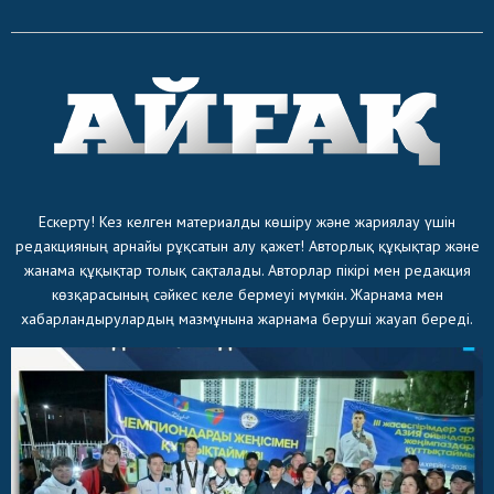
Ескерту! Кез келген материалды көшіру және жариялау үшін
редакцияның арнайы рұқсатын алу қажет! Авторлық құқықтар және
жанама құқықтар толық сақталады. Авторлар пікірі мен редакция
көзқарасының сәйкес келе бермеуі мүмкін. Жарнама мен
хабарландырулардың мазмұнына жарнама беруші жауап береді.