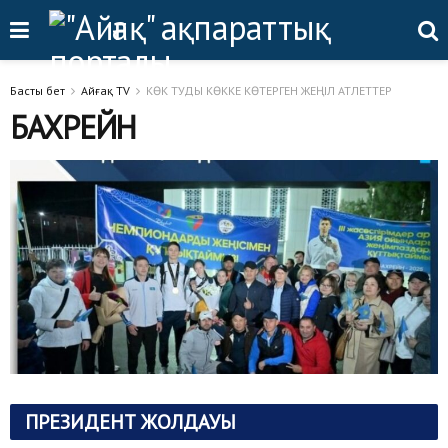
Басты бет
Айғақ TV
КӨК ТУДЫ КӨККЕ КӨТЕРГЕН ЖЕҢІЛ АТЛЕТТЕР
БАХРЕЙН
ПРЕЗИДЕНТ ЖОЛДАУЫ