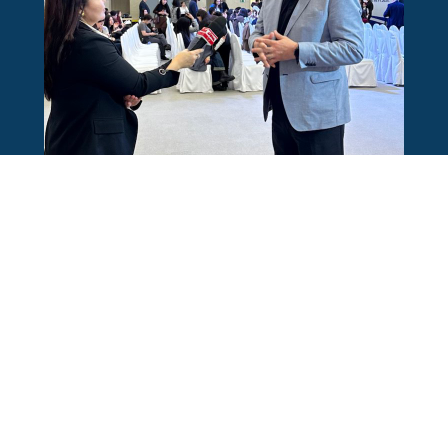
Мекен-жайымыз:
160000, Шымкент қаласы, Ғ. Іляев көшесі, 29,
"Айғақ" Телерадиокомпаниясы"