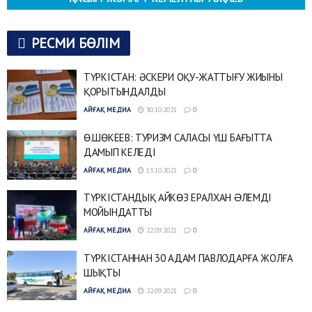
РЕСМИ БӨЛІМ
ТҮРКІСТАН: ӘСКЕРИ ОҚУ-ЖАТТЫҒУ ЖИЫНЫ
ҚОРЫТЫНДАЛДЫ
АЙҒАҚ МЕДИА
30.10.2021
0
Ө.ШӨКЕЕВ: ТУРИЗМ САЛАСЫ ҮШ БАҒЫТТА
ДАМЫП КЕЛЕДІ
АЙҒАҚ МЕДИА
13.10.2021
0
ТҮРКІСТАНДЫҚ АЙКӨЗ ЕРАЛХАН ƏЛЕМДІ
МОЙЫНДАТТЫ
АЙҒАҚ МЕДИА
22.09.2021
0
ТҮРКІСТАННАН 30 АДАМ ПАВЛОДАРҒА ЖОЛҒА
ШЫҚТЫ
АЙҒАҚ МЕДИА
22.09.2021
0