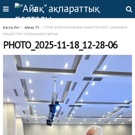
Басты бет
Айғақ TV
ТҮРКІ ӘЛЕМІНІҢ МЕДИА КЕҢІСТІГІНДЕГІ ЗАМАНАУИ
МІНДЕТТЕР ТАЛҚЫЛАНЫП ЖАТЫР
PHOTO_2025-11-18_12-28-06