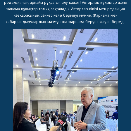
редакцияның арнайы рұқсатын алу қажет! Авторлық құқықтар және
жанама құқықтар толық сақталады. Авторлар пікірі мен редакция
көзқарасының сәйкес келе бермеуі мүмкін. Жарнама мен
хабарландырулардың мазмұнына жарнама беруші жауап береді.