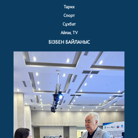
Тарих
Спорт
Сұхбат
Айғақ TV
БІЗБЕН БАЙЛАНЫС