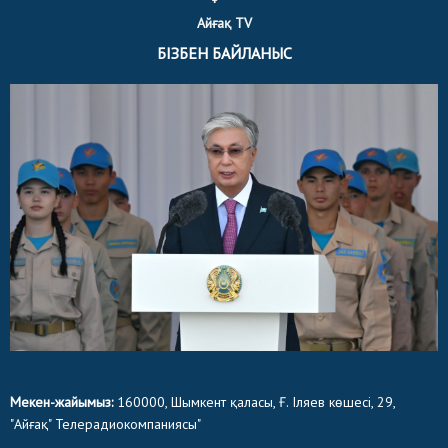
Айғақ TV
БІЗБЕН БАЙЛАНЫС
Мекен-жайымыз:
160000, Шымкент қаласы, Ғ. Іляев көшесі, 29,
"Айғақ" Телерадиокомпаниясы"