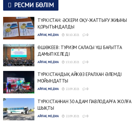
РЕСМИ БӨЛІМ
ТҮРКІСТАН: ӘСКЕРИ ОҚУ-ЖАТТЫҒУ ЖИЫНЫ
ҚОРЫТЫНДАЛДЫ
АЙҒАҚ МЕДИА
30.10.2021
0
Ө.ШӨКЕЕВ: ТУРИЗМ САЛАСЫ ҮШ БАҒЫТТА
ДАМЫП КЕЛЕДІ
АЙҒАҚ МЕДИА
13.10.2021
0
ТҮРКІСТАНДЫҚ АЙКӨЗ ЕРАЛХАН ƏЛЕМДІ
МОЙЫНДАТТЫ
АЙҒАҚ МЕДИА
22.09.2021
0
ТҮРКІСТАННАН 30 АДАМ ПАВЛОДАРҒА ЖОЛҒА
ШЫҚТЫ
АЙҒАҚ МЕДИА
22.09.2021
0