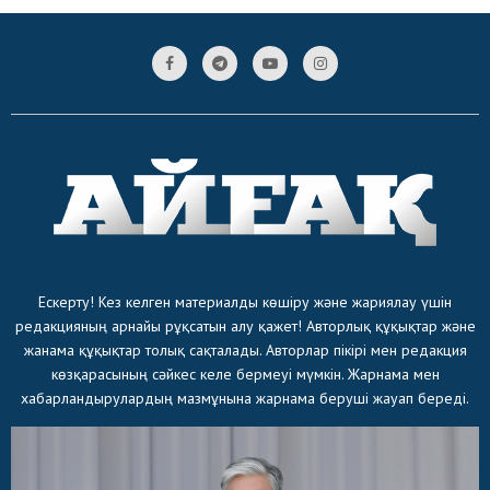
Ескерту! Кез келген материалды көшіру және жариялау үшін
редакцияның арнайы рұқсатын алу қажет! Авторлық құқықтар және
жанама құқықтар толық сақталады. Авторлар пікірі мен редакция
көзқарасының сәйкес келе бермеуі мүмкін. Жарнама мен
хабарландырулардың мазмұнына жарнама беруші жауап береді.