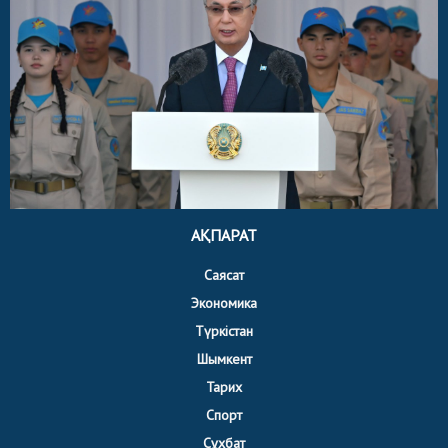
АҚПАРАТ
Саясат
Экономика
Түркістан
Шымкент
Тарих
Спорт
Сұхбат