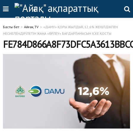
Басты бет
Айғақ TV
«ДАМУ» ҚОРЫ ЖЫЛДЫҚ 12,6% ЖЕҢІЛДІКПЕН
НЕСИЕЛЕНДІРІЛЕТІН ЖАҢА «ӨРЛЕУ» БАҒДАРЛАМАСЫН ІСКЕ ҚОСТЫ
FE784D866A8F73DFC5A3613BBCC