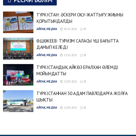
ТҮРКІСТАН: ӘСКЕРИ ОҚУ-ЖАТТЫҒУ ЖИЫНЫ
ҚОРЫТЫНДАЛДЫ
АЙҒАҚ МЕДИА
30.10.2021
0
Ө.ШӨКЕЕВ: ТУРИЗМ САЛАСЫ ҮШ БАҒЫТТА
ДАМЫП КЕЛЕДІ
АЙҒАҚ МЕДИА
13.10.2021
0
ТҮРКІСТАНДЫҚ АЙКӨЗ ЕРАЛХАН ƏЛЕМДІ
МОЙЫНДАТТЫ
АЙҒАҚ МЕДИА
22.09.2021
0
ТҮРКІСТАННАН 30 АДАМ ПАВЛОДАРҒА ЖОЛҒА
ШЫҚТЫ
АЙҒАҚ МЕДИА
22.09.2021
0