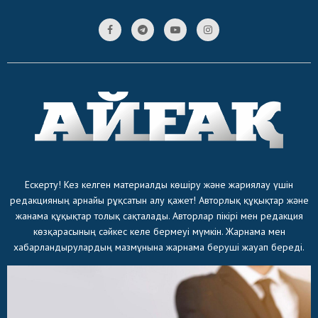
Ескерту! Кез келген материалды көшіру және жариялау үшін
редакцияның арнайы рұқсатын алу қажет! Авторлық құқықтар және
жанама құқықтар толық сақталады. Авторлар пікірі мен редакция
көзқарасының сәйкес келе бермеуі мүмкін. Жарнама мен
хабарландырулардың мазмұнына жарнама беруші жауап береді.