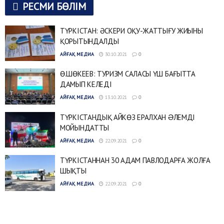
РЕСМИ БӨЛІМ
ТҮРКІСТАН: ӘСКЕРИ ОҚУ-ЖАТТЫҒУ ЖИЫНЫ
ҚОРЫТЫНДАЛДЫ
АЙҒАҚ МЕДИА
30.10.2021
0
Ө.ШӨКЕЕВ: ТУРИЗМ САЛАСЫ ҮШ БАҒЫТТА
ДАМЫП КЕЛЕДІ
АЙҒАҚ МЕДИА
13.10.2021
0
ТҮРКІСТАНДЫҚ АЙКӨЗ ЕРАЛХАН ƏЛЕМДІ
МОЙЫНДАТТЫ
АЙҒАҚ МЕДИА
22.09.2021
0
ТҮРКІСТАННАН 30 АДАМ ПАВЛОДАРҒА ЖОЛҒА
ШЫҚТЫ
АЙҒАҚ МЕДИА
22.09.2021
0