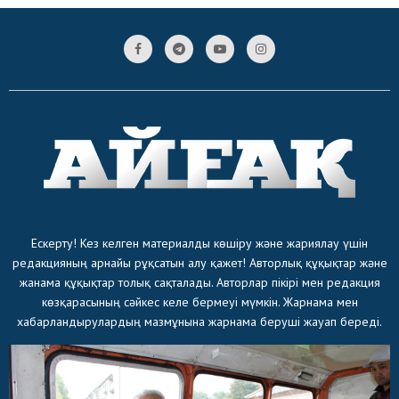
Ескерту! Кез келген материалды көшіру және жариялау үшін
редакцияның арнайы рұқсатын алу қажет! Авторлық құқықтар және
жанама құқықтар толық сақталады. Авторлар пікірі мен редакция
көзқарасының сәйкес келе бермеуі мүмкін. Жарнама мен
хабарландырулардың мазмұнына жарнама беруші жауап береді.