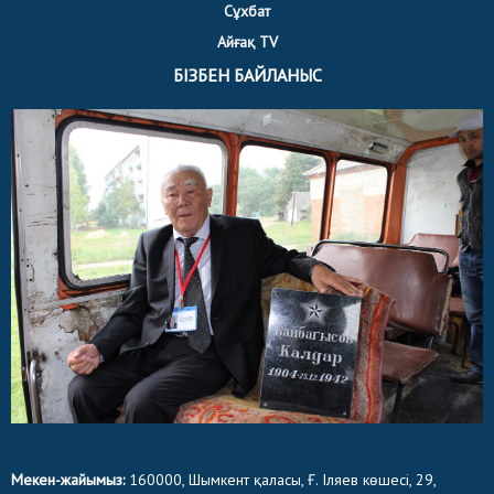
Сұхбат
Айғақ TV
БІЗБЕН БАЙЛАНЫС
Мекен-жайымыз:
160000, Шымкент қаласы, Ғ. Іляев көшесі, 29,