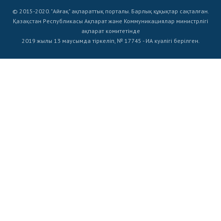
© 2015-2020. "Айғақ" ақпараттық порталы. Барлық құқықтар сақталған.
Қазақстан Республикасы Ақпарат және Коммуникациялар министрлігі
ақпарат комитетінде
2019 жылы 13 маусымда тіркеліп, № 17745 - ИА куәлігі берілген.