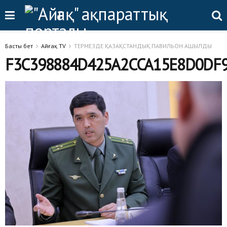
Басты бет
Айғақ TV
ТЕРМЕЗДЕ ҚАЗАҚСТАНДЫҚ ПАВИЛЬОН АШЫЛДЫ
F3C398884D425A2CCA15E8D0DF9