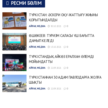
РЕСМИ БӨЛІМ
ТҮРКІСТАН: ӘСКЕРИ ОҚУ-ЖАТТЫҒУ ЖИЫНЫ
ҚОРЫТЫНДАЛДЫ
АЙҒАҚ МЕДИА
30.10.2021
0
Ө.ШӨКЕЕВ: ТУРИЗМ САЛАСЫ ҮШ БАҒЫТТА
ДАМЫП КЕЛЕДІ
АЙҒАҚ МЕДИА
13.10.2021
0
ТҮРКІСТАНДЫҚ АЙКӨЗ ЕРАЛХАН ƏЛЕМДІ
МОЙЫНДАТТЫ
АЙҒАҚ МЕДИА
22.09.2021
0
ТҮРКІСТАННАН 30 АДАМ ПАВЛОДАРҒА ЖОЛҒА
ШЫҚТЫ
АЙҒАҚ МЕДИА
22.09.2021
0