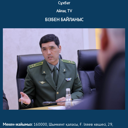
Сұхбат
Айғақ TV
БІЗБЕН БАЙЛАНЫС
Мекен-жайымыз:
160000, Шымкент қаласы, Ғ. Іляев көшесі, 29,