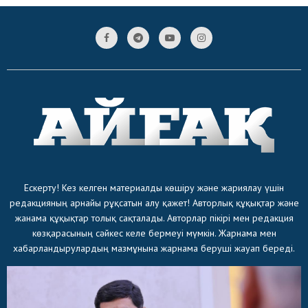
Ескерту! Кез келген материалды көшіру және жариялау үшін
редакцияның арнайы рұқсатын алу қажет! Авторлық құқықтар және
жанама құқықтар толық сақталады. Авторлар пікірі мен редакция
көзқарасының сәйкес келе бермеуі мүмкін. Жарнама мен
хабарландырулардың мазмұнына жарнама беруші жауап береді.