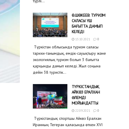
түрлі...
Ө.ШӨКЕЕВ: ТУРИЗМ
САЛАСЫ ҮШ
БАҒЫТТА ДАМЫП
КЕЛЕДІ
13.10.2021
0
Түркістан облысында туризм саласы
тарихи-танымдық, емдік-сауықтыру және
экологиялық туризм болып 3 бағытта
қарқынды дамып келеді. Жыл соңына
дейін 38 туристік...
ТҮРКІСТАНДЫҚ
АЙКӨЗ ЕРАЛХАН
ƏЛЕМДІ
МОЙЫНДАТТЫ
22.09.2021
0
Түркістандық спортшы Айкөз Ералхан
Иранның Тегеран қаласында өткен XVI