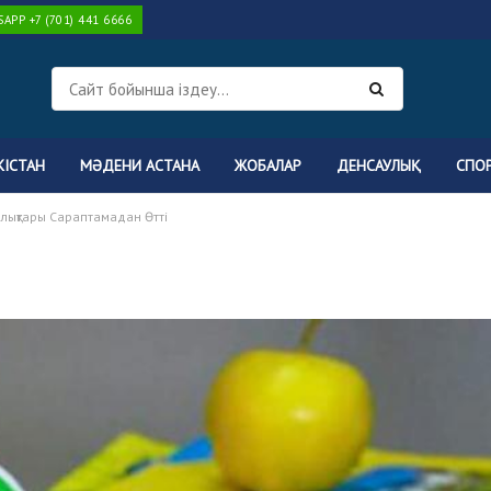
PP +7 (701) 441 6666
КІСТАН
МӘДЕНИ АСТАНА
ЖОБАЛАР
ДЕНСАУЛЫҚ
СПО
лықтары Сараптамадан Өтті