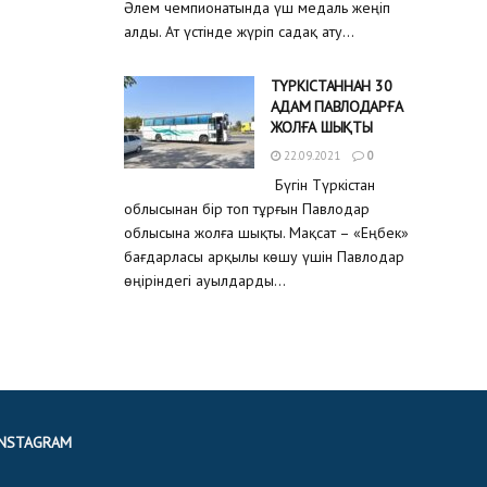
Әлем чемпионатында үш медаль жеңіп
алды. Ат үстінде жүріп садақ ату...
ТҮРКІСТАННАН 30
АДАМ ПАВЛОДАРҒА
ЖОЛҒА ШЫҚТЫ
22.09.2021
0
Бүгін Түркістан
облысынан бір топ тұрғын Павлодар
облысына жолға шықты. Мақсат – «Еңбек»
бағдарласы арқылы көшу үшін Павлодар
өңіріндегі ауылдарды...
INSTAGRAM