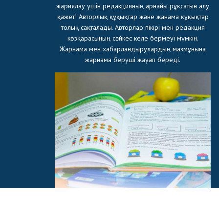
жариялау үшін редакцияның арнайы рұқсатын алу
қажет! Авторлық құқықтар және жанама құқықтар
толық сақталады. Авторлар пікірі мен редакция
көзқарасының сәйкес келе бермеуі мүмкін.
Жарнама мен хабарландырулардың мазмұнына
жарнама беруші жауап береді.