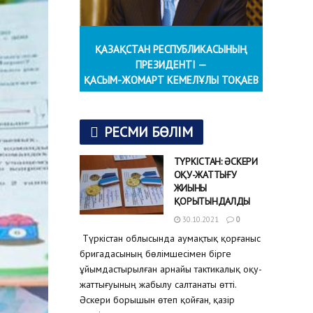
ҚАЗАҚСТАН РЕСПУБЛИКАСЫНЫҢ
ПРЕЗИДЕНТІ —
ҚАСЫМ-ЖОМАРТ КЕМЕЛҰЛЫ ТОҚАЕВ
РЕСМИ БӨЛІМ
ТҮРКІСТАН: ӘСКЕРИ
ОҚУ-ЖАТТЫҒУ
ЖИЫНЫ
ҚОРЫТЫНДАЛДЫ
30.10.2021
0
Түркістан облысында аумақтық қорғаныс
бригадасының бөлімшесімен бірге
ұйымдастырылған арнайы тактикалық оқу-
жаттығуының жабылу салтанаты өтті.
Әскери борышын өтеп қойған, қазір