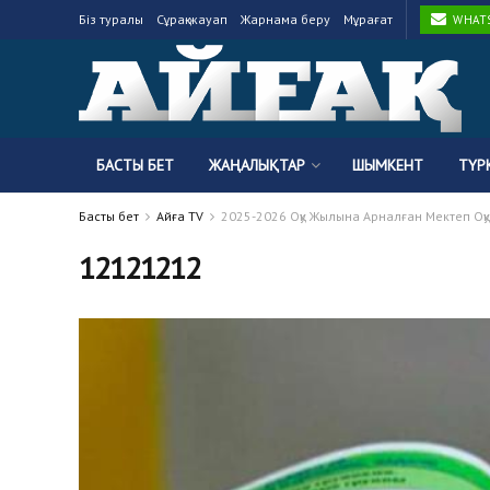
Біз туралы
Сұрақ-жауап
Жарнама беру
Мұрағат
WHATSA
БАСТЫ БЕТ
ЖАҢАЛЫҚТАР
ШЫМКЕНТ
ТҮР
Басты бет
Айғақ TV
2025-2026 Оқу Жылына Арналған Мектеп Оқу
12121212