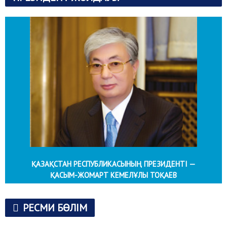
ҚАЗАҚСТАН РЕСПУБЛИКАСЫНЫҢ ПРЕЗИДЕНТІ —
ҚАСЫМ-ЖОМАРТ КЕМЕЛҰЛЫ ТОҚАЕВ
РЕСМИ БӨЛІМ