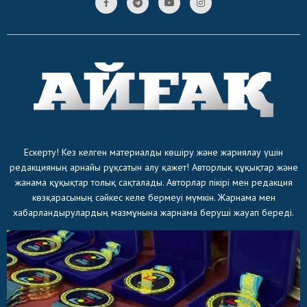
Ескерту! Кез келген материалды көшіру және жариялау үшін
редакцияның арнайы рұқсатын алу қажет! Авторлық құқықтар және
жанама құқықтар толық сақталады. Авторлар пікірі мен редакция
көзқарасының сәйкес келе бермеуі мүмкін. Жарнама мен
хабарландырулардың мазмұнына жарнама беруші жауап береді.