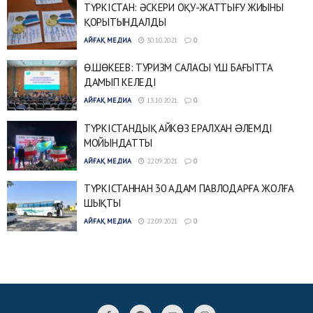
ТҮРКІСТАН: ӘСКЕРИ ОҚУ-ЖАТТЫҒУ ЖИЫНЫ
ҚОРЫТЫНДАЛДЫ
АЙҒАҚ МЕДИА
30.10.2021
0
Ө.ШӨКЕЕВ: ТУРИЗМ САЛАСЫ ҮШ БАҒЫТТА
ДАМЫП КЕЛЕДІ
АЙҒАҚ МЕДИА
13.10.2021
0
ТҮРКІСТАНДЫҚ АЙКӨЗ ЕРАЛХАН ƏЛЕМДІ
МОЙЫНДАТТЫ
АЙҒАҚ МЕДИА
22.09.2021
0
ТҮРКІСТАННАН 30 АДАМ ПАВЛОДАРҒА ЖОЛҒА
ШЫҚТЫ
АЙҒАҚ МЕДИА
22.09.2021
0