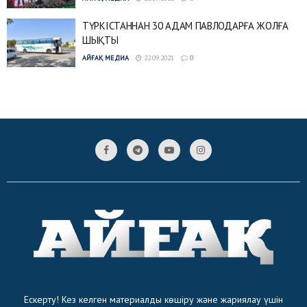
ТҮРКІСТАННАН 30 АДАМ ПАВЛОДАРҒА ЖОЛҒА
ШЫҚТЫ
АЙҒАҚ МЕДИА
22.09.2021
0
Ескерту! Кез келген материалды көшіру және жариялау үшін