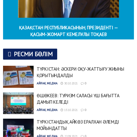
ҚАЗАҚСТАН РЕСПУБЛИКАСЫНЫҢ ПРЕЗИДЕНТІ —
ҚАСЫМ-ЖОМАРТ КЕМЕЛҰЛЫ ТОҚАЕВ
РЕСМИ БӨЛІМ
ТҮРКІСТАН: ӘСКЕРИ ОҚУ-ЖАТТЫҒУ ЖИЫНЫ
ҚОРЫТЫНДАЛДЫ
АЙҒАҚ МЕДИА
30.10.2021
0
Ө.ШӨКЕЕВ: ТУРИЗМ САЛАСЫ ҮШ БАҒЫТТА
ДАМЫП КЕЛЕДІ
АЙҒАҚ МЕДИА
13.10.2021
0
ТҮРКІСТАНДЫҚ АЙКӨЗ ЕРАЛХАН ƏЛЕМДІ
МОЙЫНДАТТЫ
АЙҒАҚ МЕДИА
22.09.2021
0