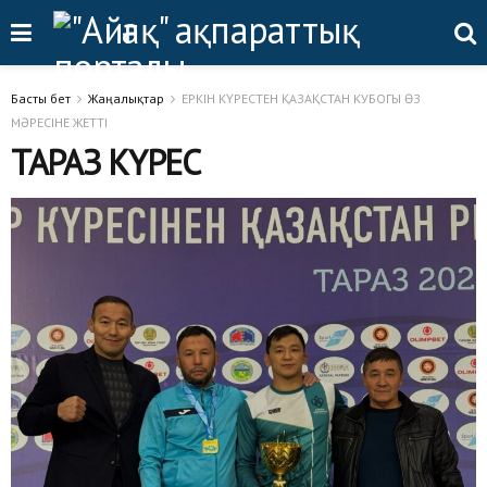
Басты бет
Жаңалықтар
ЕРКІН КҮРЕСТЕН ҚАЗАҚСТАН КУБОГЫ ӨЗ
МӘРЕСІНЕ ЖЕТТІ
ТАРАЗ КҮРЕС