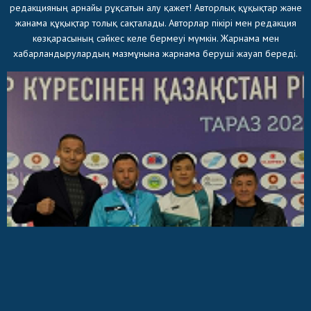
редакцияның арнайы рұқсатын алу қажет! Авторлық құқықтар және
жанама құқықтар толық сақталады. Авторлар пікірі мен редакция
көзқарасының сәйкес келе бермеуі мүмкін. Жарнама мен
хабарландырулардың мазмұнына жарнама беруші жауап береді.