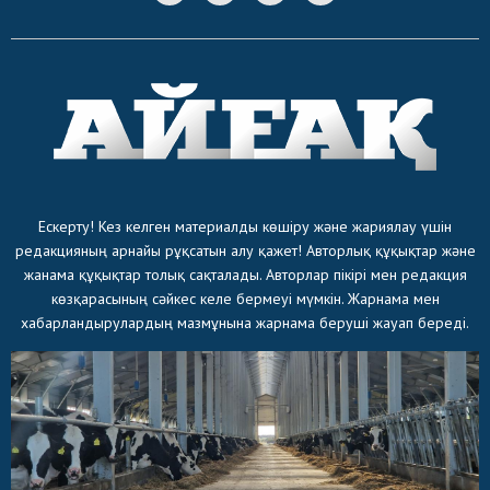
Ескерту! Кез келген материалды көшіру және жариялау үшін
редакцияның арнайы рұқсатын алу қажет! Авторлық құқықтар және
жанама құқықтар толық сақталады. Авторлар пікірі мен редакция
көзқарасының сәйкес келе бермеуі мүмкін. Жарнама мен
хабарландырулардың мазмұнына жарнама беруші жауап береді.