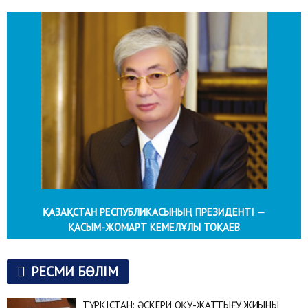
ҚАЗАҚСТАН РЕСПУБЛИКАСЫНЫҢ ПРЕЗИДЕНТІ —
ҚАСЫМ-ЖОМАРТ КЕМЕЛҰЛЫ ТОҚАЕВ
РЕСМИ БӨЛІМ
ТҮРКІСТАН: ӘСКЕРИ ОҚУ-ЖАТТЫҒУ ЖИЫНЫ