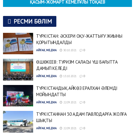
ҚАСЫМ-ЖОМАРТ КЕМЕЛҰЛЫ ТОҚАЕВ
РЕСМИ БӨЛІМ
ТҮРКІСТАН: ӘСКЕРИ ОҚУ-ЖАТТЫҒУ ЖИЫНЫ
ҚОРЫТЫНДАЛДЫ
АЙҒАҚ МЕДИА
30.10.2021
0
Ө.ШӨКЕЕВ: ТУРИЗМ САЛАСЫ ҮШ БАҒЫТТА
ДАМЫП КЕЛЕДІ
АЙҒАҚ МЕДИА
13.10.2021
0
ТҮРКІСТАНДЫҚ АЙКӨЗ ЕРАЛХАН ƏЛЕМДІ
МОЙЫНДАТТЫ
АЙҒАҚ МЕДИА
22.09.2021
0
ТҮРКІСТАННАН 30 АДАМ ПАВЛОДАРҒА ЖОЛҒА
ШЫҚТЫ
АЙҒАҚ МЕДИА
22.09.2021
0