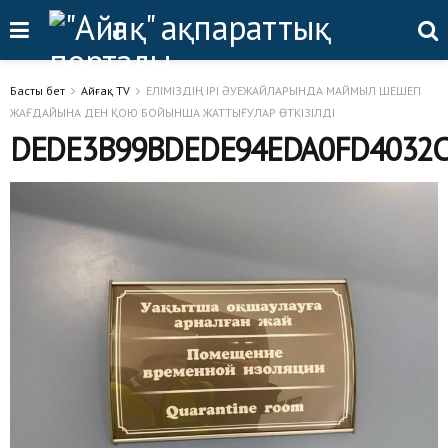
Басты бет
Айғақ TV
ЕЛІМІЗДІҢ ІРІ ӘУЕЖАЙЛАРЫНДА МАЙМЫЛ ШЕШЕГІ
ЖАҒДАЙЫНА ДЕН ҚОЮ БОЙЫНША ЖАТТЫҒУЛАР ӨТКІЗІЛДІ
DEDE3B99BDEDE94EDA0FD4032C