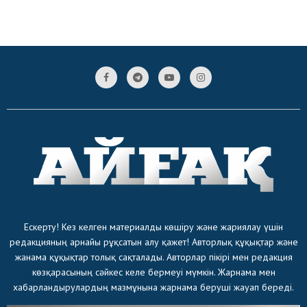
Ескерту! Кез келген материалды көшіру және жариялау үшін
редакцияның арнайы рұқсатын алу қажет! Авторлық құқықтар және
жанама құқықтар толық сақталады. Авторлар пікірі мен редакция
көзқарасының сәйкес келе бермеуі мүмкін. Жарнама мен
хабарландырулардың мазмұнына жарнама беруші жауап береді.