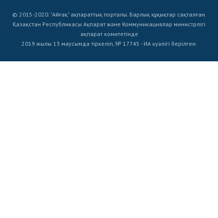
© 2015-2020. "Айғақ" ақпараттық порталы. Барлық құқықтар сақталған.
Қазақстан Республикасы Ақпарат және Коммуникациялар министрлігі
ақпарат комитетінде
2019 жылы 13 маусымда тіркеліп, № 17745 - ИА куәлігі берілген.