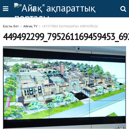
Басты бет
Айғақ TV
«КҮЛТӨБЕ ҚАЛАШЫҒЫ» КӨРКЕЙЕДІ
449492299_795261169459453_69