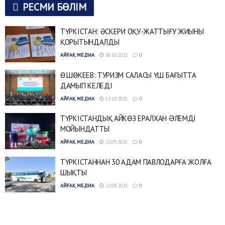
РЕСМИ БӨЛІМ
ТҮРКІСТАН: ӘСКЕРИ ОҚУ-ЖАТТЫҒУ ЖИЫНЫ
ҚОРЫТЫНДАЛДЫ
АЙҒАҚ МЕДИА
30.10.2021
0
Ө.ШӨКЕЕВ: ТУРИЗМ САЛАСЫ ҮШ БАҒЫТТА
ДАМЫП КЕЛЕДІ
АЙҒАҚ МЕДИА
13.10.2021
0
ТҮРКІСТАНДЫҚ АЙКӨЗ ЕРАЛХАН ƏЛЕМДІ
МОЙЫНДАТТЫ
АЙҒАҚ МЕДИА
22.09.2021
0
ТҮРКІСТАННАН 30 АДАМ ПАВЛОДАРҒА ЖОЛҒА
ШЫҚТЫ
АЙҒАҚ МЕДИА
22.09.2021
0