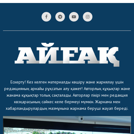
Ескерту! Кез келген материалды көшіру және жариялау үшін
редакцияның арнайы рұқсатын алу қажет! Авторлық құқықтар және
жанама құқықтар толық сақталады. Авторлар пікірі мен редакция
көзқарасының сәйкес келе бермеуі мүмкін. Жарнама мен
хабарландырулардың мазмұнына жарнама беруші жауап береді.