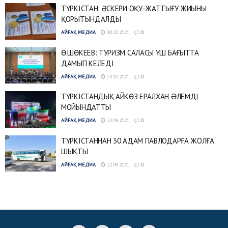
ТҮРКІСТАН: ӘСКЕРИ ОҚУ-ЖАТТЫҒУ ЖИЫНЫ
ҚОРЫТЫНДАЛДЫ
АЙҒАҚ МЕДИА
30.10.2021
0
Ө.ШӨКЕЕВ: ТУРИЗМ САЛАСЫ ҮШ БАҒЫТТА
ДАМЫП КЕЛЕДІ
АЙҒАҚ МЕДИА
13.10.2021
0
ТҮРКІСТАНДЫҚ АЙКӨЗ ЕРАЛХАН ƏЛЕМДІ
МОЙЫНДАТТЫ
АЙҒАҚ МЕДИА
22.09.2021
0
ТҮРКІСТАННАН 30 АДАМ ПАВЛОДАРҒА ЖОЛҒА
ШЫҚТЫ
АЙҒАҚ МЕДИА
22.09.2021
0