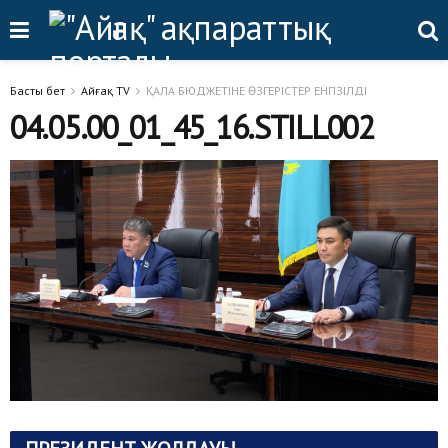
Басты бет
Айғақ TV
ҚАЛА БЮДЖЕТІНЕ ӨЗГЕРІСТЕР ЕНГІЗІЛДІ
04.05.00_01_45_16.STILL002