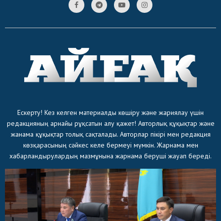
Ескерту! Кез келген материалды көшіру және жариялау үшін
редакцияның арнайы рұқсатын алу қажет! Авторлық құқықтар және
жанама құқықтар толық сақталады. Авторлар пікірі мен редакция
көзқарасының сәйкес келе бермеуі мүмкін. Жарнама мен
хабарландырулардың мазмұнына жарнама беруші жауап береді.