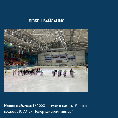
БІЗБЕН БАЙЛАНЫС
Мекен-жайымыз:
160000, Шымкент қаласы, Ғ. Іляев
көшесі, 29, "Айғақ" Телерадиокомпаниясы"