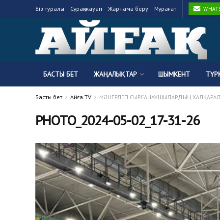
Біз туралы
Сұрақ-жауап
Жарнама беру
Мұрағат
WHATSA
БАСТЫ БЕТ
ЖАҢАЛЫҚТАР
ШЫМКЕНТ
ТҮР
Басты бет
Айғақ TV
МӘНЕРЛЕП СЫРҒАНАУШЫЛАРДЫҢ ХАЛҚАРАЛ
PHOTO_2024-05-02_17-31-26