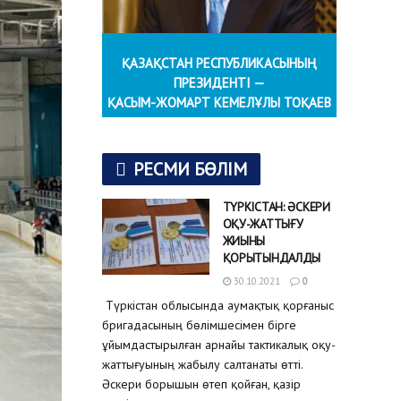
ҚАЗАҚСТАН РЕСПУБЛИКАСЫНЫҢ
ПРЕЗИДЕНТІ —
ҚАСЫМ-ЖОМАРТ КЕМЕЛҰЛЫ ТОҚАЕВ
РЕСМИ БӨЛІМ
ТҮРКІСТАН: ӘСКЕРИ
ОҚУ-ЖАТТЫҒУ
ЖИЫНЫ
ҚОРЫТЫНДАЛДЫ
30.10.2021
0
Түркістан облысында аумақтық қорғаныс
бригадасының бөлімшесімен бірге
ұйымдастырылған арнайы тактикалық оқу-
жаттығуының жабылу салтанаты өтті.
Әскери борышын өтеп қойған, қазір