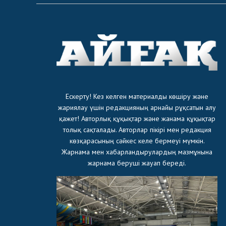
Ескерту! Кез келген материалды көшіру және
жариялау үшін редакцияның арнайы рұқсатын алу
қажет! Авторлық құқықтар және жанама құқықтар
толық сақталады. Авторлар пікірі мен редакция
көзқарасының сәйкес келе бермеуі мүмкін.
Жарнама мен хабарландырулардың мазмұнына
жарнама беруші жауап береді.