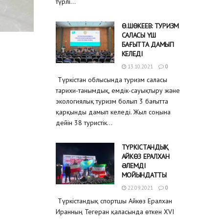
түрлі...
Ө.ШӨКЕЕВ: ТУРИЗМ
САЛАСЫ ҮШ
БАҒЫТТА ДАМЫП
КЕЛЕДІ
13.10.2021
0
Түркістан облысында туризм саласы
тарихи-танымдық, емдік-сауықтыру және
экологиялық туризм болып 3 бағытта
қарқынды дамып келеді. Жыл соңына
дейін 38 туристік...
ТҮРКІСТАНДЫҚ
АЙКӨЗ ЕРАЛХАН
ƏЛЕМДІ
МОЙЫНДАТТЫ
22.09.2021
0
Түркістандық спортшы Айкөз Ералхан
Иранның Тегеран қаласында өткен XVI