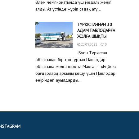
Әлем чемпионатында үш медаль жеңіп
алды. Ат үстінде жүріп садақ ату...
ТҮРКІСТАННАН 30
АДАМ ПАВЛОДАРҒА
ЖОЛҒА ШЫҚТЫ
22.09.2021
0
Бүгін Түркістан
облысынан бір топ тұрғын Павлодар
облысына жолға шықты. Мақсат – «Еңбек»
бағдарласы арқылы көшу үшін Павлодар
өңіріндегі ауылдарды...
INSTAGRAM