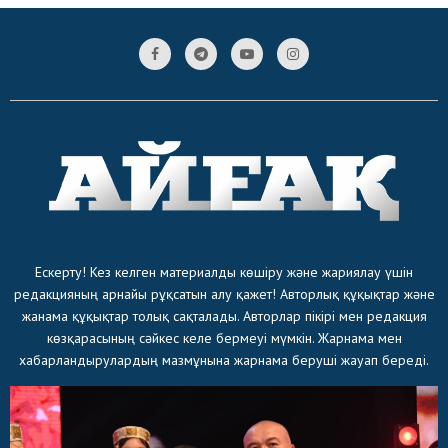
Ескерту! Кез келген материалды көшіру және жариялау үшін
редакцияның арнайы рұқсатын алу қажет! Авторлық құқықтар және
жанама құқықтар толық сақталады. Авторлар пікірі мен редакция
көзқарасының сәйкес келе бермеуі мүмкін. Жарнама мен
хабарландырулардың мазмұнына жарнама беруші жауап береді.