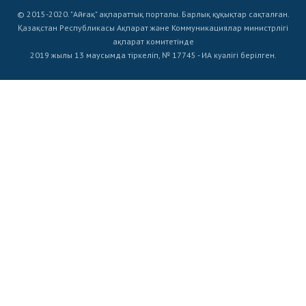
© 2015-2020. "Айғақ" ақпараттық порталы. Барлық құқықтар сақталған.
Қазақстан Республикасы Ақпарат және Коммуникациялар министрлігі
ақпарат комитетінде
2019 жылы 13 маусымда тіркеліп, № 17745 - ИА куәлігі берілген.