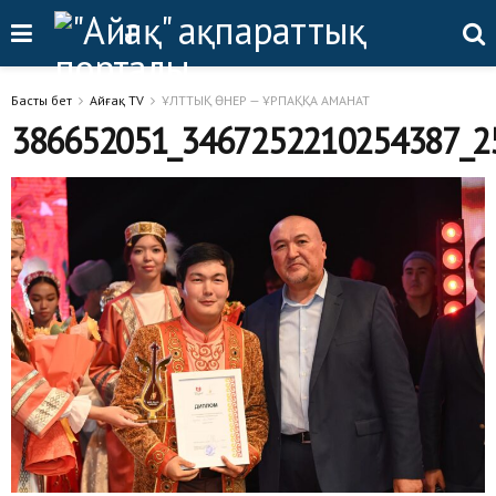
Басты бет
Айғақ TV
ҰЛТТЫҚ ӨНЕР — ҰРПАҚҚА АМАНАТ
386652051_3467252210254387_2