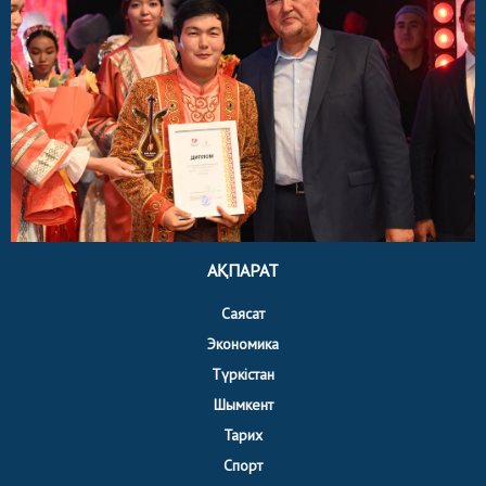
АҚПАРАТ
Саясат
Экономика
Түркістан
Шымкент
Тарих
Спорт