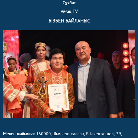
Сұхбат
Айғақ TV
БІЗБЕН БАЙЛАНЫС
Мекен-жайымыз:
160000, Шымкент қаласы, Ғ. Іляев көшесі, 29,