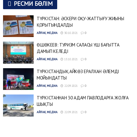
РЕСМИ БӨЛІМ
ТҮРКІСТАН: ӘСКЕРИ ОҚУ-ЖАТТЫҒУ ЖИЫНЫ
ҚОРЫТЫНДАЛДЫ
АЙҒАҚ МЕДИА
30.10.2021
0
Ө.ШӨКЕЕВ: ТУРИЗМ САЛАСЫ ҮШ БАҒЫТТА
ДАМЫП КЕЛЕДІ
АЙҒАҚ МЕДИА
13.10.2021
0
ТҮРКІСТАНДЫҚ АЙКӨЗ ЕРАЛХАН ƏЛЕМДІ
МОЙЫНДАТТЫ
АЙҒАҚ МЕДИА
22.09.2021
0
ТҮРКІСТАННАН 30 АДАМ ПАВЛОДАРҒА ЖОЛҒА
ШЫҚТЫ
АЙҒАҚ МЕДИА
22.09.2021
0