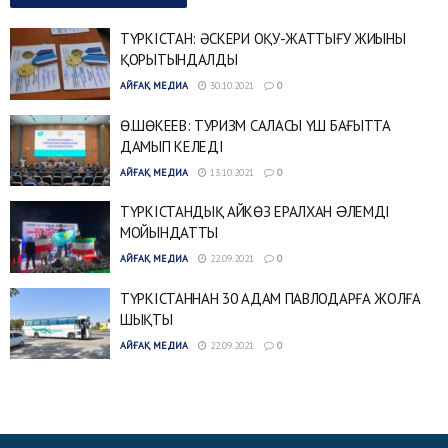
ТҮРКІСТАН: ӘСКЕРИ ОҚУ-ЖАТТЫҒУ ЖИЫНЫ
ҚОРЫТЫНДАЛДЫ
АЙҒАҚ МЕДИА
30.10.2021
0
Ө.ШӨКЕЕВ: ТУРИЗМ САЛАСЫ ҮШ БАҒЫТТА
ДАМЫП КЕЛЕДІ
АЙҒАҚ МЕДИА
13.10.2021
0
ТҮРКІСТАНДЫҚ АЙКӨЗ ЕРАЛХАН ƏЛЕМДІ
МОЙЫНДАТТЫ
АЙҒАҚ МЕДИА
22.09.2021
0
ТҮРКІСТАННАН 30 АДАМ ПАВЛОДАРҒА ЖОЛҒА
ШЫҚТЫ
АЙҒАҚ МЕДИА
22.09.2021
0