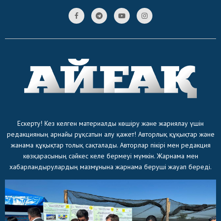
Ескерту! Кез келген материалды көшіру және жариялау үшін
редакцияның арнайы рұқсатын алу қажет! Авторлық құқықтар және
жанама құқықтар толық сақталады. Авторлар пікірі мен редакция
көзқарасының сәйкес келе бермеуі мүмкін. Жарнама мен
хабарландырулардың мазмұнына жарнама беруші жауап береді.