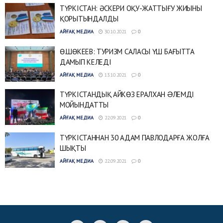
ТҮРКІСТАН: ӘСКЕРИ ОҚУ-ЖАТТЫҒУ ЖИЫНЫ
ҚОРЫТЫНДАЛДЫ
АЙҒАҚ МЕДИА
30.10.2021
0
Ө.ШӨКЕЕВ: ТУРИЗМ САЛАСЫ ҮШ БАҒЫТТА
ДАМЫП КЕЛЕДІ
АЙҒАҚ МЕДИА
13.10.2021
0
ТҮРКІСТАНДЫҚ АЙКӨЗ ЕРАЛХАН ƏЛЕМДІ
МОЙЫНДАТТЫ
АЙҒАҚ МЕДИА
22.09.2021
0
ТҮРКІСТАННАН 30 АДАМ ПАВЛОДАРҒА ЖОЛҒА
ШЫҚТЫ
АЙҒАҚ МЕДИА
22.09.2021
0