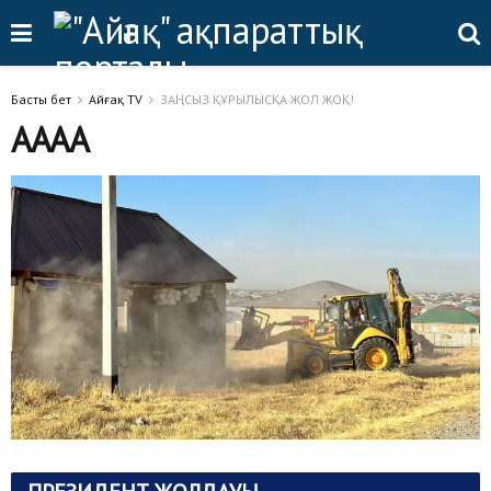
Басты бет
Айғақ TV
ЗАҢСЫЗ ҚҰРЫЛЫСҚА ЖОЛ ЖОҚ!
АААА