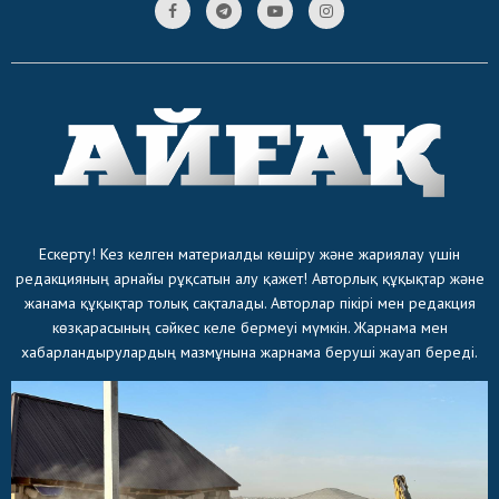
Ескерту! Кез келген материалды көшіру және жариялау үшін
редакцияның арнайы рұқсатын алу қажет! Авторлық құқықтар және
жанама құқықтар толық сақталады. Авторлар пікірі мен редакция
көзқарасының сәйкес келе бермеуі мүмкін. Жарнама мен
хабарландырулардың мазмұнына жарнама беруші жауап береді.