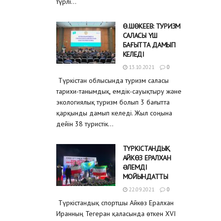
түрлі...
Ө.ШӨКЕЕВ: ТУРИЗМ
САЛАСЫ ҮШ
БАҒЫТТА ДАМЫП
КЕЛЕДІ
13.10.2021
0
Түркістан облысында туризм саласы
тарихи-танымдық, емдік-сауықтыру және
экологиялық туризм болып 3 бағытта
қарқынды дамып келеді. Жыл соңына
дейін 38 туристік...
ТҮРКІСТАНДЫҚ
АЙКӨЗ ЕРАЛХАН
ƏЛЕМДІ
МОЙЫНДАТТЫ
22.09.2021
0
Түркістандық спортшы Айкөз Ералхан
Иранның Тегеран қаласында өткен XVI