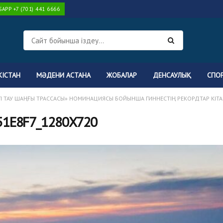
PP +7 (701) 441 6666
КІСТАН
МӘДЕНИ АСТАНА
ЖОБАЛАР
ДЕНСАУЛЫҚ
СПО
ГІ ТАУ ШАҢҒЫ ТРАССАСЫ» НОМИНАЦИЯСЫ БОЙЫНША ГИННЕСТІҢ РЕКОРДТАР КІТА
51E8F7_1280X720