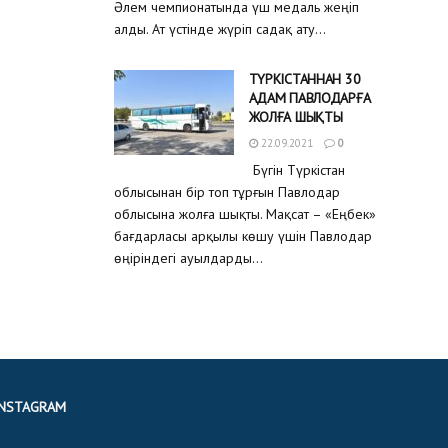
Әлем чемпионатында үш медаль жеңіп
алды. Ат үстінде жүріп садақ ату...
ТҮРКІСТАННАН 30
АДАМ ПАВЛОДАРҒА
ЖОЛҒА ШЫҚТЫ
22.09.2021
0
Бүгін Түркістан
облысынан бір топ тұрғын Павлодар
облысына жолға шықты. Мақсат – «Еңбек»
бағдарласы арқылы көшу үшін Павлодар
өңіріндегі ауылдарды...
INSTAGRAM