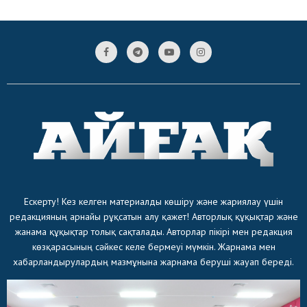
Ескерту! Кез келген материалды көшіру және жариялау үшін
редакцияның арнайы рұқсатын алу қажет! Авторлық құқықтар және
жанама құқықтар толық сақталады. Авторлар пікірі мен редакция
көзқарасының сәйкес келе бермеуі мүмкін. Жарнама мен
хабарландырулардың мазмұнына жарнама беруші жауап береді.