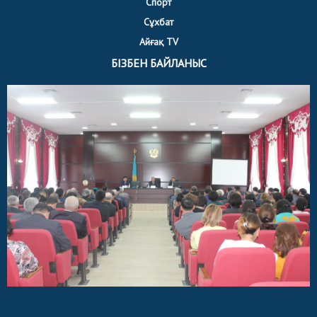
Спорт
Сұхбат
Айғақ TV
БІЗБЕН БАЙЛАНЫС