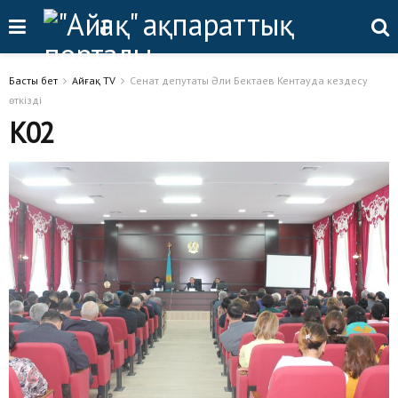
Басты бет
Айғақ TV
Сенат депутаты Әли Бектаев Кентауда кездесу
өткізді
К02