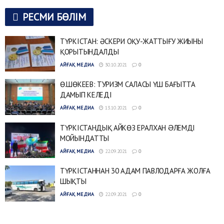
РЕСМИ БӨЛІМ
ТҮРКІСТАН: ӘСКЕРИ ОҚУ-ЖАТТЫҒУ ЖИЫНЫ
ҚОРЫТЫНДАЛДЫ
АЙҒАҚ МЕДИА
30.10.2021
0
Ө.ШӨКЕЕВ: ТУРИЗМ САЛАСЫ ҮШ БАҒЫТТА
ДАМЫП КЕЛЕДІ
АЙҒАҚ МЕДИА
13.10.2021
0
ТҮРКІСТАНДЫҚ АЙКӨЗ ЕРАЛХАН ƏЛЕМДІ
МОЙЫНДАТТЫ
АЙҒАҚ МЕДИА
22.09.2021
0
ТҮРКІСТАННАН 30 АДАМ ПАВЛОДАРҒА ЖОЛҒА
ШЫҚТЫ
АЙҒАҚ МЕДИА
22.09.2021
0