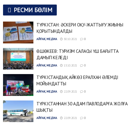
РЕСМИ БӨЛІМ
ТҮРКІСТАН: ӘСКЕРИ ОҚУ-ЖАТТЫҒУ ЖИЫНЫ
ҚОРЫТЫНДАЛДЫ
АЙҒАҚ МЕДИА
30.10.2021
0
Ө.ШӨКЕЕВ: ТУРИЗМ САЛАСЫ ҮШ БАҒЫТТА
ДАМЫП КЕЛЕДІ
АЙҒАҚ МЕДИА
13.10.2021
0
ТҮРКІСТАНДЫҚ АЙКӨЗ ЕРАЛХАН ƏЛЕМДІ
МОЙЫНДАТТЫ
АЙҒАҚ МЕДИА
22.09.2021
0
ТҮРКІСТАННАН 30 АДАМ ПАВЛОДАРҒА ЖОЛҒА
ШЫҚТЫ
АЙҒАҚ МЕДИА
22.09.2021
0