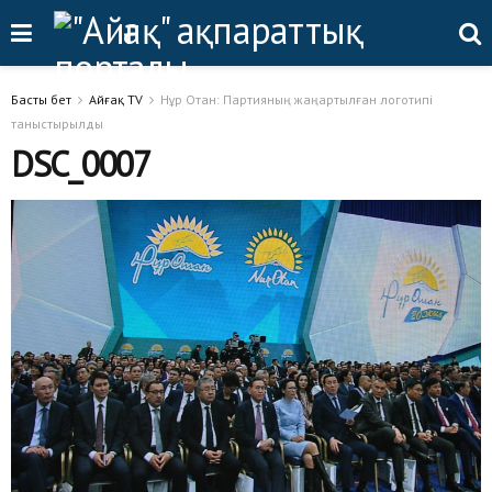
Басты бет
Айғақ TV
Нұр Отан: Партияның жаңартылған логотипі
таныстырылды
DSC_0007