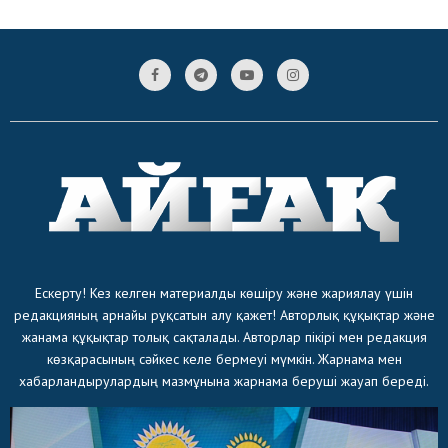
Ескерту! Кез келген материалды көшіру және жариялау үшін
редакцияның арнайы рұқсатын алу қажет! Авторлық құқықтар және
жанама құқықтар толық сақталады. Авторлар пікірі мен редакция
көзқарасының сәйкес келе бермеуі мүмкін. Жарнама мен
хабарландырулардың мазмұнына жарнама беруші жауап береді.