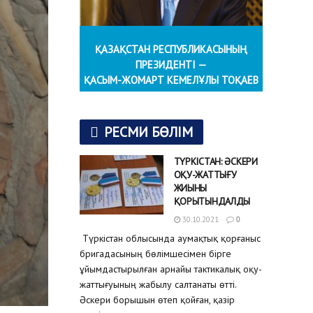
ҚАЗАҚСТАН РЕСПУБЛИКАСЫНЫҢ
ПРЕЗИДЕНТІ —
ҚАСЫМ-ЖОМАРТ КЕМЕЛҰЛЫ ТОҚАЕВ
РЕСМИ БӨЛІМ
ТҮРКІСТАН: ӘСКЕРИ
ОҚУ-ЖАТТЫҒУ
ЖИЫНЫ
ҚОРЫТЫНДАЛДЫ
30.10.2021
0
Түркістан облысында аумақтық қорғаныс
бригадасының бөлімшесімен бірге
ұйымдастырылған арнайы тактикалық оқу-
жаттығуының жабылу салтанаты өтті.
Әскери борышын өтеп қойған, қазір