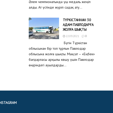
Әлем чемпионатында үш медаль жеңіп
алды. Ат үстінде жүріп садақ ату...
ТҮРКІСТАННАН 30
АДАМ ПАВЛОДАРҒА
ЖОЛҒА ШЫҚТЫ
22.09.2021
0
Бүгін Түркістан
облысынан бір топ тұрғын Павлодар
облысына жолға шықты. Мақсат – «Еңбек»
бағдарласы арқылы көшу үшін Павлодар
өңіріндегі ауылдарды...
INSTAGRAM