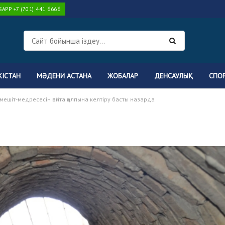
PP +7 (701) 441 6666
КІСТАН
МӘДЕНИ АСТАНА
ЖОБАЛАР
ДЕНСАУЛЫҚ
СПО
 мешіт-медресесін қайта қалпына келтіру басты назарда