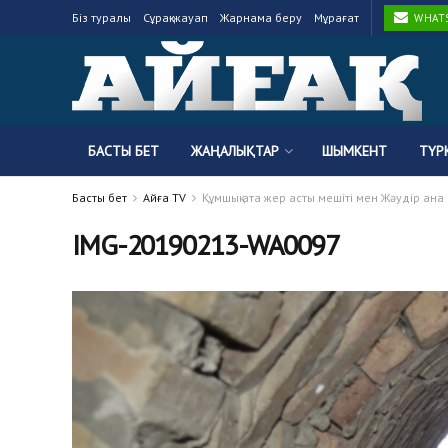
Біз туралы
Сұрақ-жауап
Жарнама беру
Мұрағат
WHATSA
БАСТЫ БЕТ
ЖАҢАЛЫҚТАР
ШЫМКЕНТ
ТҮР
Басты бет
Айғақ TV
Құмшық ата жер асты мешіті мен Жәудір ана
IMG-20190213-WA0097