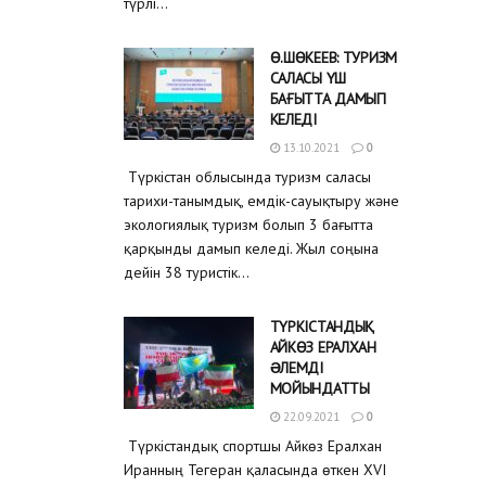
түрлі...
Ө.ШӨКЕЕВ: ТУРИЗМ
САЛАСЫ ҮШ
БАҒЫТТА ДАМЫП
КЕЛЕДІ
13.10.2021
0
Түркістан облысында туризм саласы
тарихи-танымдық, емдік-сауықтыру және
экологиялық туризм болып 3 бағытта
қарқынды дамып келеді. Жыл соңына
дейін 38 туристік...
ТҮРКІСТАНДЫҚ
АЙКӨЗ ЕРАЛХАН
ƏЛЕМДІ
МОЙЫНДАТТЫ
22.09.2021
0
Түркістандық спортшы Айкөз Ералхан
Иранның Тегеран қаласында өткен XVI