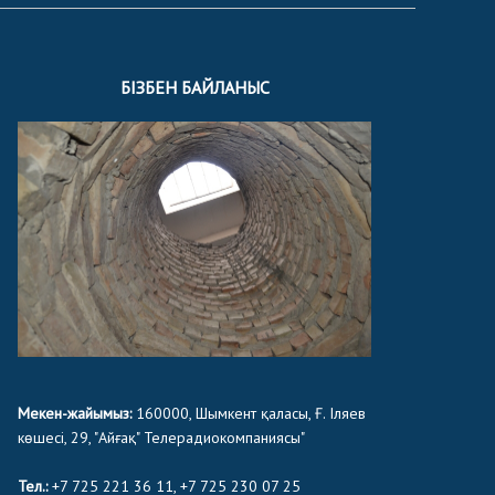
БІЗБЕН БАЙЛАНЫС
Мекен-жайымыз:
160000, Шымкент қаласы, Ғ. Іляев
көшесі, 29, "Айғақ" Телерадиокомпаниясы"
Тел.:
+7 725 221 36 11, +7 725 230 07 25