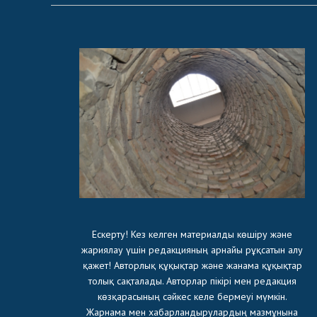
Ескерту! Кез келген материалды көшіру және
жариялау үшін редакцияның арнайы рұқсатын алу
қажет! Авторлық құқықтар және жанама құқықтар
толық сақталады. Авторлар пікірі мен редакция
көзқарасының сәйкес келе бермеуі мүмкін.
Жарнама мен хабарландырулардың мазмұнына