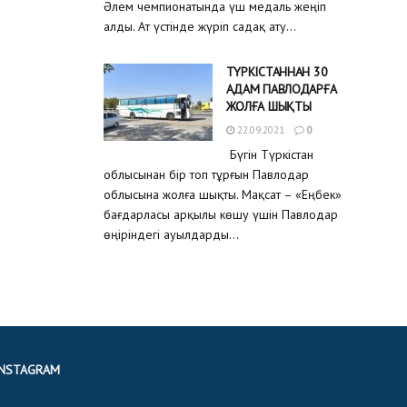
Әлем чемпионатында үш медаль жеңіп
алды. Ат үстінде жүріп садақ ату...
ТҮРКІСТАННАН 30
АДАМ ПАВЛОДАРҒА
ЖОЛҒА ШЫҚТЫ
22.09.2021
0
Бүгін Түркістан
облысынан бір топ тұрғын Павлодар
облысына жолға шықты. Мақсат – «Еңбек»
бағдарласы арқылы көшу үшін Павлодар
өңіріндегі ауылдарды...
INSTAGRAM