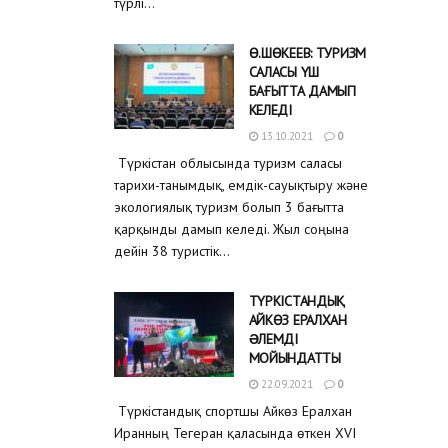
түрлі...
Ө.ШӨКЕЕВ: ТУРИЗМ
САЛАСЫ ҮШ
БАҒЫТТА ДАМЫП
КЕЛЕДІ
13.10.2021
0
Түркістан облысында туризм саласы
тарихи-танымдық, емдік-сауықтыру және
экологиялық туризм болып 3 бағытта
қарқынды дамып келеді. Жыл соңына
дейін 38 туристік...
ТҮРКІСТАНДЫҚ
АЙКӨЗ ЕРАЛХАН
ƏЛЕМДІ
МОЙЫНДАТТЫ
22.09.2021
0
Түркістандық спортшы Айкөз Ералхан
Иранның Тегеран қаласында өткен XVI