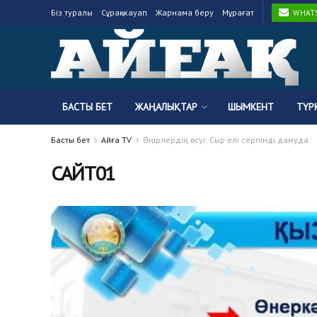
Біз туралы
Сұрақ-жауап
Жарнама беру
Мұрағат
WHATSA
БАСТЫ БЕТ
ЖАҢАЛЫҚТАР
ШЫМКЕНТ
ТҮР
Басты бет
Айғақ TV
Өңірлердің өсуі: Сыр елі серпінді дамуда
САЙТ01