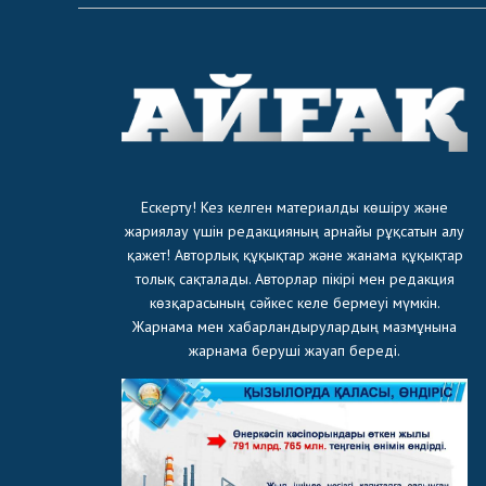
Ескерту! Кез келген материалды көшіру және
жариялау үшін редакцияның арнайы рұқсатын алу
қажет! Авторлық құқықтар және жанама құқықтар
толық сақталады. Авторлар пікірі мен редакция
көзқарасының сәйкес келе бермеуі мүмкін.
Жарнама мен хабарландырулардың мазмұнына
жарнама беруші жауап береді.