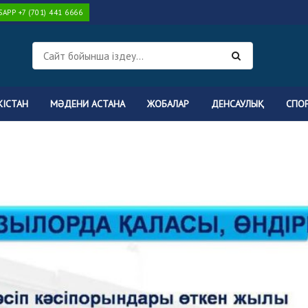
PP +7 (701) 441 6666
КІСТАН
МӘДЕНИ АСТАНА
ЖОБАЛАР
ДЕНСАУЛЫҚ
СПО