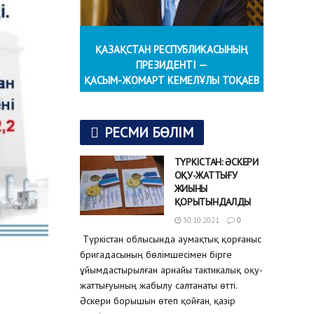
ҚАЗАҚСТАН РЕСПУБЛИКАСЫНЫҢ
ПРЕЗИДЕНТІ —
ҚАСЫМ-ЖОМАРТ КЕМЕЛҰЛЫ ТОҚАЕВ
РЕСМИ БӨЛІМ
ТҮРКІСТАН: ӘСКЕРИ
ОҚУ-ЖАТТЫҒУ
ЖИЫНЫ
ҚОРЫТЫНДАЛДЫ
30.10.2021
0
Түркістан облысында аумақтық қорғаныс
бригадасының бөлімшесімен бірге
ұйымдастырылған арнайы тактикалық оқу-
жаттығуының жабылу салтанаты өтті.
Әскери борышын өтеп қойған, қазір