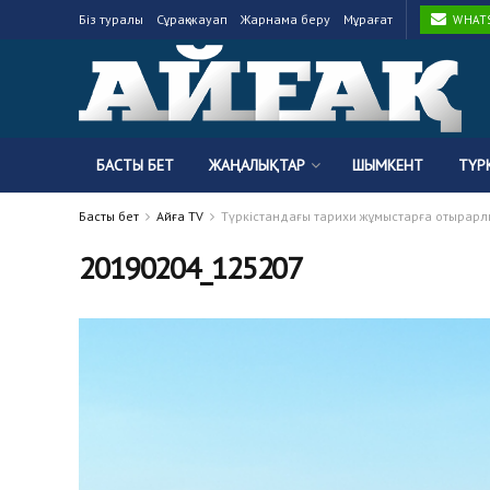
Біз туралы
Сұрақ-жауап
Жарнама беру
Мұрағат
WHATSA
БАСТЫ БЕТ
ЖАҢАЛЫҚТАР
ШЫМКЕНТ
ТҮР
Басты бет
Айғақ TV
Түркістандағы тарихи жұмыстарға отырарл
20190204_125207