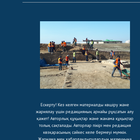
Ескерту! Кез келген материалды көшіру және
жариялау үшін редакцияның арнайы рұқсатын алу
қажет! Авторлық құқықтар және жанама құқықтар
толық сақталады. Авторлар пікірі мен редакция
көзқарасының сәйкес келе бермеуі мүмкін.
Жарнама мен хабарландырулардың мазмұнына