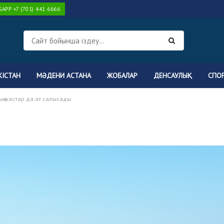
PP +7 (701) 441 6666
КІСТАН
МӘДЕНИ АСТАНА
ЖОБАЛАР
ДЕНСАУЛЫҚ
СПО
ық жастар да ат салысады