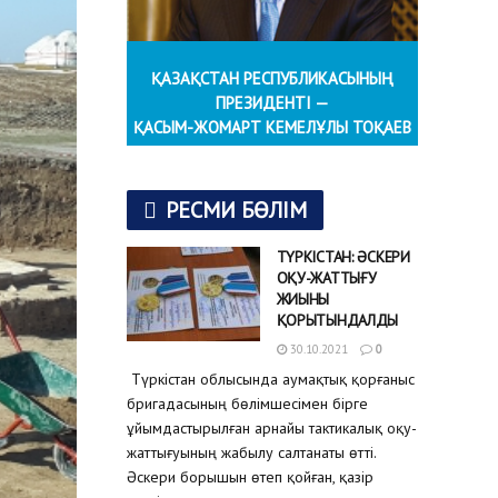
ҚАЗАҚСТАН РЕСПУБЛИКАСЫНЫҢ
ПРЕЗИДЕНТІ —
ҚАСЫМ-ЖОМАРТ КЕМЕЛҰЛЫ ТОҚАЕВ
РЕСМИ БӨЛІМ
ТҮРКІСТАН: ӘСКЕРИ
ОҚУ-ЖАТТЫҒУ
ЖИЫНЫ
ҚОРЫТЫНДАЛДЫ
30.10.2021
0
Түркістан облысында аумақтық қорғаныс
бригадасының бөлімшесімен бірге
ұйымдастырылған арнайы тактикалық оқу-
жаттығуының жабылу салтанаты өтті.
Әскери борышын өтеп қойған, қазір