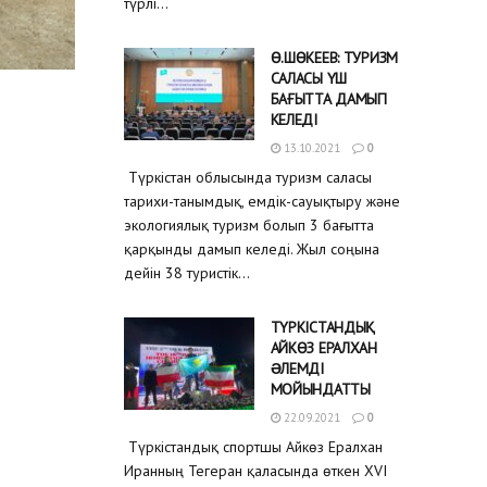
түрлі...
Ө.ШӨКЕЕВ: ТУРИЗМ
САЛАСЫ ҮШ
БАҒЫТТА ДАМЫП
КЕЛЕДІ
13.10.2021
0
Түркістан облысында туризм саласы
тарихи-танымдық, емдік-сауықтыру және
экологиялық туризм болып 3 бағытта
қарқынды дамып келеді. Жыл соңына
дейін 38 туристік...
ТҮРКІСТАНДЫҚ
АЙКӨЗ ЕРАЛХАН
ƏЛЕМДІ
МОЙЫНДАТТЫ
22.09.2021
0
Түркістандық спортшы Айкөз Ералхан
Иранның Тегеран қаласында өткен XVI