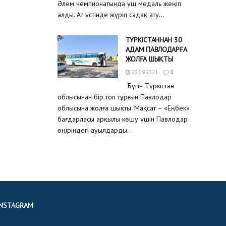
Әлем чемпионатында үш медаль жеңіп
алды. Ат үстінде жүріп садақ ату...
ТҮРКІСТАННАН 30
АДАМ ПАВЛОДАРҒА
ЖОЛҒА ШЫҚТЫ
22.09.2021
0
Бүгін Түркістан
облысынан бір топ тұрғын Павлодар
облысына жолға шықты. Мақсат – «Еңбек»
бағдарласы арқылы көшу үшін Павлодар
өңіріндегі ауылдарды...
INSTAGRAM