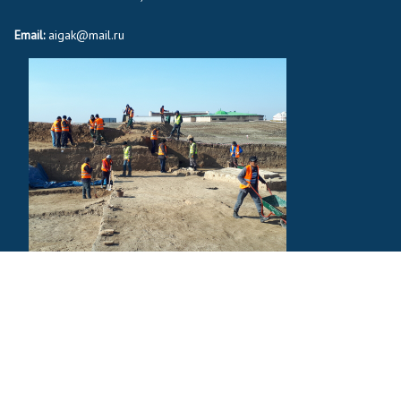
Email:
aigak@mail.ru
тінде