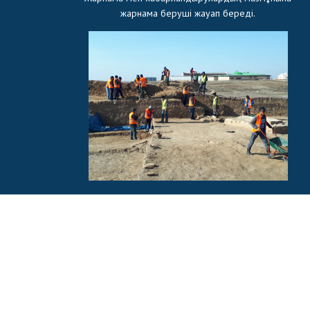
жарнама беруші жауап береді.
Қаза