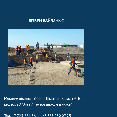
БІЗБЕН БАЙЛАНЫС
Мекен-жайымыз:
160000, Шымкент қаласы, Ғ. Іляев
көшесі, 29, "Айғақ" Телерадиокомпаниясы"
Тел.:
+7 725 221 36 11, +7 725 230 07 25